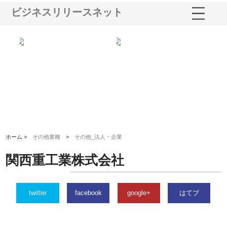
ビジネスリリースネット
る舗
ホクシン設備株式会社が手がけ
株式会社東京シー・エム・シー
株
る給排水空調消火設備工事の実
のGISインフラ管理システム導
か
績と強み
入メリット
由
ホーム >
その他業種
>
その他_法人・企業
関西重工業株式会社
twitter
facebook
google+
はてブ