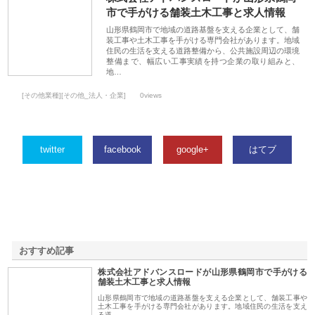
市で手がける舗装土木工事と求人情報
山形県鶴岡市で地域の道路基盤を支える企業として、舗
装工事や土木工事を手がける専門会社があります。地域
住民の生活を支える道路整備から、公共施設周辺の環境
整備まで、幅広い工事実績を持つ企業の取り組みと、
地…
[その他業種][その他_法人・企業]
0views
twitter
facebook
google+
はてブ
おすすめ記事
株式会社アドバンスロードが山形県鶴岡市で手がける
1
舗装土木工事と求人情報
山形県鶴岡市で地域の道路基盤を支える企業として、舗装工事や
土木工事を手がける専門会社があります。地域住民の生活を支え
る道…