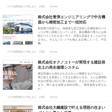
[その他業種][その他_法人・企業]
0views
株式会社青津エンジニアリングで中古機
器から精密加工まで一括対応
製造業の現場では、高精度な加工技術と設備投資のバラ
ンスが常に課題となっています。新品機器の導入には多
額のコストがかかる一方で、品質を妥協することはでき
ません。そんなジレンマを抱える企業にとって、中古
機…
[その他業種][その他_法人・企業]
0views
株式会社オクノコトーが実現する建設発
生土の再生循環システム
建設現場から排出される土をただ廃棄するのではなく、
再び使える資源として生まれ変わらせる。そんな循環型
社会の実現に向けた取り組みが、今まさに求められてい
ます。限りある資源を有効活用し、環境負荷を抑えな
が…
[その他業種][その他_法人・企業]
0views
株式会社大鐵建設で叶える理想の住まい