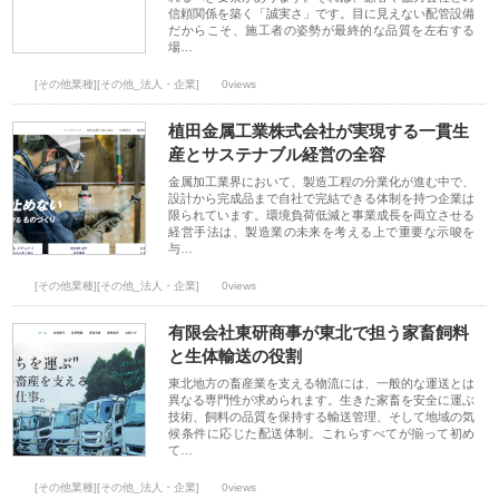
信頼関係を築く「誠実さ」です。目に見えない配管設備
だからこそ、施工者の姿勢が最終的な品質を左右する
場…
[その他業種][その他_法人・企業]
0views
植田金属工業株式会社が実現する一貫生
産とサステナブル経営の全容
金属加工業界において、製造工程の分業化が進む中で、
設計から完成品まで自社で完結できる体制を持つ企業は
限られています。環境負荷低減と事業成長を両立させる
経営手法は、製造業の未来を考える上で重要な示唆を
与…
[その他業種][その他_法人・企業]
0views
有限会社東研商事が東北で担う家畜飼料
と生体輸送の役割
東北地方の畜産業を支える物流には、一般的な運送とは
異なる専門性が求められます。生きた家畜を安全に運ぶ
技術、飼料の品質を保持する輸送管理、そして地域の気
候条件に応じた配送体制。これらすべてが揃って初め
て…
[その他業種][その他_法人・企業]
0views