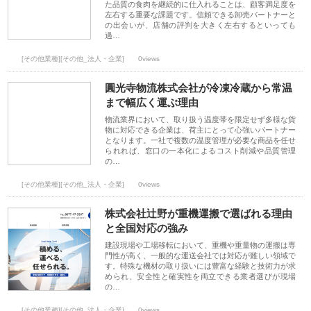
た品質の食肉を継続的に仕入れることは、顧客満足度を
左右する重要な課題です。信頼できる卸売パートナーと
の出会いが、店舗の評判を大きく左右するといっても
過…
[その他業種][その他_法人・企業]
0views
圓光寺物流株式会社が冷凍冷蔵から常温
まで幅広く運ぶ理由
物流業界において、取り扱う温度帯を限定せず多様な貨
物に対応できる企業は、荷主にとって心強いパートナー
となります。一社で複数の温度管理が必要な商品を任せ
られれば、窓口の一本化によるコスト削減や品質管理
の…
[その他業種][その他_法人・企業]
0views
株式会社辻野が重機運搬で選ばれる理由
と全国対応の強み
建設現場や工場移転において、重機や重量物の運搬は専
門性が高く、一般的な運送会社では対応が難しい領域で
す。特殊な機材の取り扱いには豊富な経験と技術力が求
められ、安全性と確実性を両立できる業者選びが現場
の…
[その他業種][その他_法人・企業]
0views