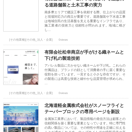
る道路舗装と土木工事の実力
南多摩エリアで建設工事を依頼する際、仕上がりの品質
と現場対応力の両立が重要です。道路舗装や下水道工事
は地域住民の生活基盤を支える重要なインフラであり、
施工業者の技術力と信頼性が問われます。地域に根ざ
し…
[その他業種][その他_法人・企業]
0views
有限会社松幸商店が手がける織ネームと
下げ札の製造技術
アパレル製品に欠かせない織ネームや下げ札。これらの
付属品は、ブランドの顔として消費者の手に届く重要な
役割を担っています。一見すると小さな存在ですが、そ
の製造には高度な技術と細やかな品質管理が求められ、
…
[その他業種][その他_法人・企業]
0views
北海道軽金属株式会社がスノーフライと
テーパーブロックの専用ページを新設
金属加工業界において、製品情報の発信方法は顧客との
信頼関係を築く重要な要素となっています。特に専門性
の高い製品については、その特性や用途を正確に伝える