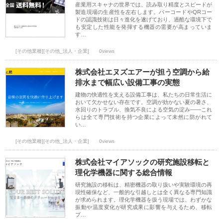
産業用スキャナの世界では、読み取り精度とスピードが
製造現場の生産性を左右します。バーコードやQRコー
ドの認識技術は日々進化を遂げており、過酷な環境下で
も安定した性能を発揮する機器の需要が高まっていま
す…
[その他業種][その他_法人・企業]
0views
株式会社エヌズエアーが担う空調から給
排水まで幅広い設備工事の実態
建物の快適性を支える設備工事は、私たちの日常生活に
おいて欠かせない存在です。空調が効かない夏の暑さ、
水回りのトラブル、換気不良による空気の淀み――これ
らは全て専門技術を持つ企業によって未然に防がれて
い…
[その他業種][その他_法人・企業]
0views
株式会社マイアソックの研究施設移転と
理化学機器に関する総合情報
研究施設の移転は、精密機器の取り扱いや実験環境の再
現性確保など、一般的な引越しとは全く異なる専門知識
が求められます。理化学機器を扱う現場では、わずかな
振動や温度変化が研究成果に影響を与えるため、移転
プ…