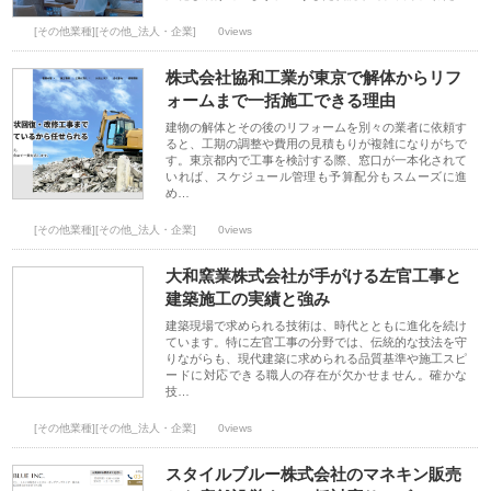
[その他業種][その他_法人・企業]
0views
株式会社協和工業が東京で解体からリフ
ォームまで一括施工できる理由
建物の解体とその後のリフォームを別々の業者に依頼す
ると、工期の調整や費用の見積もりが複雑になりがちで
す。東京都内で工事を検討する際、窓口が一本化されて
いれば、スケジュール管理も予算配分もスムーズに進
め…
[その他業種][その他_法人・企業]
0views
大和窯業株式会社が手がける左官工事と
建築施工の実績と強み
建築現場で求められる技術は、時代とともに進化を続け
ています。特に左官工事の分野では、伝統的な技法を守
りながらも、現代建築に求められる品質基準や施工スピ
ードに対応できる職人の存在が欠かせません。確かな
技…
[その他業種][その他_法人・企業]
0views
スタイルブルー株式会社のマネキン販売