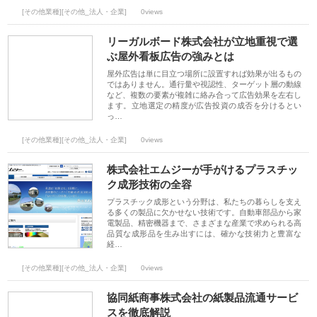
[その他業種][その他_法人・企業]
0views
リーガルボード株式会社が立地重視で選
ぶ屋外看板広告の強みとは
屋外広告は単に目立つ場所に設置すれば効果が出るもの
ではありません。通行量や視認性、ターゲット層の動線
など、複数の要素が複雑に絡み合って広告効果を左右し
ます。立地選定の精度が広告投資の成否を分けるとい
っ…
[その他業種][その他_法人・企業]
0views
株式会社エムジーが手がけるプラスチッ
ク成形技術の全容
プラスチック成形という分野は、私たちの暮らしを支え
る多くの製品に欠かせない技術です。自動車部品から家
電製品、精密機器まで、さまざまな産業で求められる高
品質な成形品を生み出すには、確かな技術力と豊富な
経…
[その他業種][その他_法人・企業]
0views
協同紙商事株式会社の紙製品流通サービ
スを徹底解説