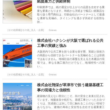
紙提案力と供給体制
印刷業界では、紙の選定が仕上がりの品質を左右する重
要な要素となります。和紙から洋紙まで幅広い紙製品を
取り扱う専門商社は、印刷会社のパートナーとして最適
な素材を見極め、タイミングを逃さず供給する役割を
担…
[その他業種][その他_法人・企業]
0views
株式会社ハクシンが大阪で選ばれる公共
工事の実績と強み
大阪府内で公共工事を担う企業を探す際、実績と技術力
の両面から信頼できるパートナーを見極めることは容易
ではありません。地域社会の基盤を支える土木建設の現
場では、単なる施工能力だけでなく、地域特性への深
い…
[その他業種][その他_法人・企業]
0views
株式会社翔栄が草津市で担う建築基礎工
事の現場力と信頼性
建築物の見えない部分にこそ、街の安全と未来が託され
ています。地盤改良や杭打ち、基礎工事といった土台づ
くりは、完成後には決して目に触れることのない領域で
ありながら、建物の寿命と安全性を左右する最重要工