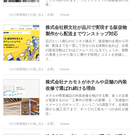
ことが求められます。ウェブサイトでの情報提供の充
実…
[その他業種][その他_法人・企業]
0views
株式会社耕文社が品川で実現する販促物
製作から配送までワンストップ対応
品川という都心のビジネス拠点で、販促物の企画から印
刷、配送までを一貫して任せられる体制があれば、企業
の販促活動はどれほどスムーズになるでしょうか。複数
の業者とのやり取りに費やす時間とコストを削減し、
ク…
[その他業種][その他_法人・企業]
0views
株式会社ナカモトがホテルや店舗の内装
改修で選ばれ続ける理由
ホテルや商業施設の内装改修を検討する際、多くの企業
が直面するのが「工事中の営業への影響」と「完成後の
イメージとのギャップ」という二つの課題です。企画段
階から施工完了まで、すべての工程を一つの会社が責
任…
[その他業種][その他_法人・企業]
0views