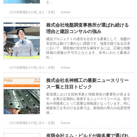
と…
[その他業種][その他_法人・企業]
0views
株式会社地盤調査事務所が選ばれ続ける
理由と建設コンサルの強み
建設プロジェクトの成否を左右する要素として、地盤の
安定性は避けて通れない課題です。地震大国である日本
において、構造物の安全性を確保するには、正確な地盤
情報の把握が不可欠となります。長年にわたり蓄積さ
れ…
[その他業種][その他_法人・企業]
0views
株式会社名神精工の最新ニュースリリー
ス一覧と注目トピック
製造業における技術革新と情報発信の重要性が高まる
中、企業が定期的に発表するニュースリリースは、取引
先や求職者にとって貴重な情報源となっています。特に
精密加工を手がける企業では、新技術の導入や品質管理
体…
[その他業種][その他_法人・企業]
0views
有限会社エム・ビルドが南多摩で選ばれ