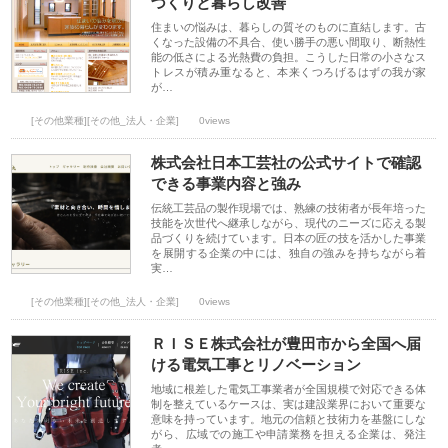
づくりと暮らし改善
住まいの悩みは、暮らしの質そのものに直結します。古
くなった設備の不具合、使い勝手の悪い間取り、断熱性
能の低さによる光熱費の負担。こうした日常の小さなス
トレスが積み重なると、本来くつろげるはずの我が家
が…
[その他業種][その他_法人・企業]
0views
株式会社日本工芸社の公式サイトで確認
できる事業内容と強み
伝統工芸品の製作現場では、熟練の技術者が長年培った
技能を次世代へ継承しながら、現代のニーズに応える製
品づくりを続けています。日本の匠の技を活かした事業
を展開する企業の中には、独自の強みを持ちながら着
実…
[その他業種][その他_法人・企業]
0views
ＲＩＳＥ株式会社が豊田市から全国へ届
ける電気工事とリノベーション
地域に根差した電気工事業者が全国規模で対応できる体
制を整えているケースは、実は建設業界において重要な
意味を持っています。地元の信頼と技術力を基盤にしな
がら、広域での施工や申請業務を担える企業は、発注