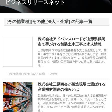
ビジネスリリースネット
[その他業種][その他_法人・企業] の記事一覧
株式会社アドバンスロードが山形県鶴岡
市で手がける舗装土木工事と求人情報
山形県鶴岡市で地域の道路基盤を支える企業として、舗
装工事や土木工事を手がける専門会社があります。地域
住民の生活を支える道路整備から、公共施設周辺の環境
整備まで、幅広い工事実績を持つ企業の取り組みと、
地…
[その他業種][その他_法人・企業]
0views
株式会社三原商会が製造現場に選ばれる
産業機材調達の強みとは
製造業の現場では、日々の生産活動を支える資材調達が
事業の成否を左右します。塗料一つ、工具一つをとって
も、品質や納期が生産ラインの稼働率に直結するため、
信頼できるパートナー選びは経営課題そのものです。
多…