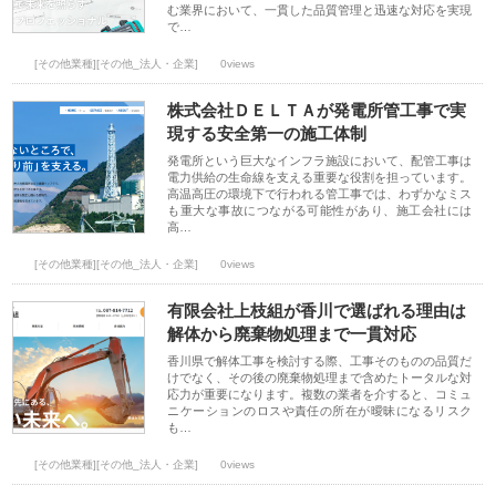
む業界において、一貫した品質管理と迅速な対応を実現
で…
[その他業種][その他_法人・企業]
0views
株式会社ＤＥＬＴＡが発電所管工事で実
現する安全第一の施工体制
発電所という巨大なインフラ施設において、配管工事は
電力供給の生命線を支える重要な役割を担っています。
高温高圧の環境下で行われる管工事では、わずかなミス
も重大な事故につながる可能性があり、施工会社には
高…
[その他業種][その他_法人・企業]
0views
有限会社上枝組が香川で選ばれる理由は
解体から廃棄物処理まで一貫対応
香川県で解体工事を検討する際、工事そのものの品質だ
けでなく、その後の廃棄物処理まで含めたトータルな対
応力が重要になります。複数の業者を介すると、コミュ
ニケーションのロスや責任の所在が曖昧になるリスク
も…
[その他業種][その他_法人・企業]
0views