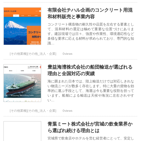
有限会社チハル企画のコンクリート用混
和材料販売と事業内容
コンクリート構造物の耐久性や品質を左右する要素とし
て、混和材料の選定は極めて重要な位置づけにありま
す。建設現場では日々、強度や作業性、環境適応性など
多様な要求に応える材料が求められており、専門的な知
識…
[その他業種][その他_法人・企業]
0views
豊益海漕株式会社の船団輸送が選ばれる
理由と全国対応の実績
海に囲まれた日本では、陸上輸送だけでは対応しきれな
い物流ニーズが数多く存在します。特に大量の貨物を効
率的に運ぶ手段として、海運は今も重要な役割を担って
います。船舶による輸送は天候や海況に左右されやす
い…
[その他業種][その他_法人・企業]
0views
青葉ミート株式会社が宮城の飲食業界か
ら選ばれ続ける理由とは
宮城県で飲食店やホテルを営む経営者にとって、安定し