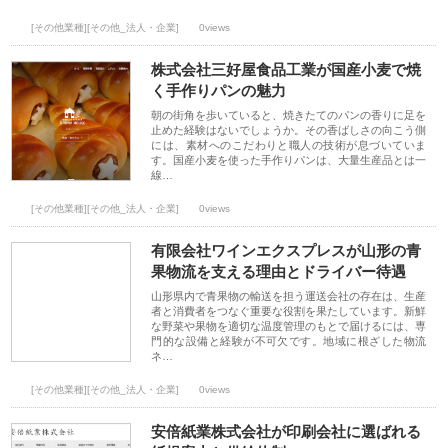
[その他業種][その他_法人・企業]
0views
株式会社三好屋食品工業が国産小麦で焼
く手作りパンの魅力
朝の街角を歩いていると、焼きたてのパンの香りに足を
止めた経験はないでしょうか。その香ばしさの向こう側
には、素材へのこだわりと職人の技術が息づいていま
す。国産小麦を使った手作りパンは、大量生産品とは一
線…
[その他業種][その他_法人・企業]
0views
有限会社ワインエクスプレスが山形の青
果物流を支える理由とドライバー待遇
山形県内で青果物の輸送を担う運送会社の存在は、生産
者と消費者をつなぐ重要な役割を果たしています。新鮮
な野菜や果物を適切な温度管理のもとで届けるには、専
門的な設備と経験が不可欠です。地域に根ざした物流
ネ…
[その他業種][その他_法人・企業]
0views
安倍紙業株式会社が印刷会社に選ばれる