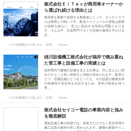
株式会社ＥｉＴｅｃが商用車オーナーか
ら選ばれ続ける理由とは
商用車を業務で使用する事業者にとって、タイヤトラブ
ルは時間との戦いです。配送スケジュールの遅延は顧客
の信頼を損ない、売上に直結する深刻な問題となりま
す。そんな中、出張専門でタイヤ交換や修理を手がける
企…
[その他業種][その他_法人・企業]
0views
姉川設備機工株式会社が福井で積み重ね
た管工事と設備工事の実績とは
福井県内で建物の設備を支える仕事は、目に見えない部
分だからこそ高い技術力と信頼が求められます。配管ひ
とつ、空調設備ひとつをとっても、その品質が建物全体
の快適性や安全性を左右するため、長年の実績を持つ
専…
[その他業種][その他_法人・企業]
0views
株式会社セイコー電設の事業内容と強み
を徹底解説
電気設備工事の現場では、技術力だけでなく安全管理や
施工品質の維持が常に求められます。建物の新築やリニ