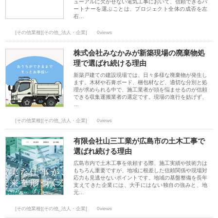
ューアルに欠かせない電気工事において、信頼できるパ
ートナーを選ぶことは、プロジェクト全体の成否を左
右…
[その他業種][その他_法人・企業]
0views
株式会社みなかみが新築現場の廃棄物処
理で選ばれ続ける理由
新築戸建ての建設現場では、日々多様な廃棄物が発生し
ます。木材や石膏ボード、梱包材など、適切な分別と処
理が求められる中で、施工業者が頭を悩ませるのが信頼
できる収集運搬業者の選定です。現場の進行を妨げず、
…
[その他業種][その他_法人・企業]
0views
有限会社山三工業が広島市の土木工事で
選ばれ続ける理由
広島市内で土木工事を依頼する際、施工実績や技術力は
もちろん重要ですが、地域に根差した信頼関係や現場対
応力も見逃せないポイントです。地域の基盤整備を長年
支えてきた企業には、大手にはない独自の強みと、地
元…
[その他業種][その他_法人・企業]
0views