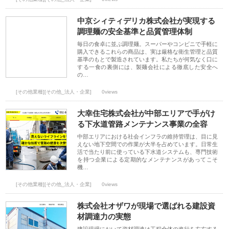
中京シィティデリカ株式会社が実現する
調理麺の安全基準と品質管理体制
毎日の食卓に並ぶ調理麺。スーパーやコンビニで手軽に
購入できるこれらの商品は、実は厳格な衛生管理と品質
基準のもとで製造されています。私たちが何気なく口に
する一食の裏側には、製麺会社による徹底した安全へ
の…
[その他業種][その他_法人・企業]
0views
大幸住宅株式会社が中部エリアで手がけ
る下水道管路メンテナンス事業の全容
中部エリアにおける社会インフラの維持管理は、目に見
えない地下空間での作業が大半を占めています。日常生
活で当たり前に使っている下水道システムも、専門技術
を持つ企業による定期的なメンテナンスがあってこそ
機…
[その他業種][その他_法人・企業]
0views
株式会社オザワが現場で選ばれる建設資
材調達力の実態