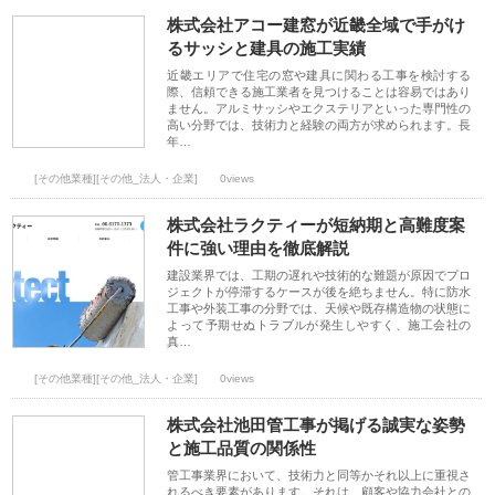
株式会社アコー建窓が近畿全域で手がけ
るサッシと建具の施工実績
近畿エリアで住宅の窓や建具に関わる工事を検討する
際、信頼できる施工業者を見つけることは容易ではあり
ません。アルミサッシやエクステリアといった専門性の
高い分野では、技術力と経験の両方が求められます。長
年…
[その他業種][その他_法人・企業]
0views
株式会社ラクティーが短納期と高難度案
件に強い理由を徹底解説
建設業界では、工期の遅れや技術的な難題が原因でプロ
ジェクトが停滞するケースが後を絶ちません。特に防水
工事や外装工事の分野では、天候や既存構造物の状態に
よって予期せぬトラブルが発生しやすく、施工会社の
真…
[その他業種][その他_法人・企業]
0views
株式会社池田管工事が掲げる誠実な姿勢
と施工品質の関係性
管工事業界において、技術力と同等かそれ以上に重視さ
れるべき要素があります。それは、顧客や協力会社との