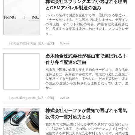
株式会社スプリングエフが選ばれる理由
とOEMアパレル製造の強み
アパレル業界で製品を企画する際、信頼できる製造パー
トナーを見つけることは容易ではありません。デザイン
の再現性、小ロット対応の可否、納期管理の正確さな
ど、考慮すべき要素は多岐にわたります。メンズとレデ
ィ…
[その他業種][その他_法人・企業]
0views
桑木給食株式会社が福山市で選ばれる手
作り弁当配達の理由
福山市で毎日の食事を支える給食サービスは、単なる配
達弁当とは一線を画す存在です。地域に根差した企業が
長年培ってきた信頼と、手作りにこだわる姿勢が、多く
の施設や企業から支持される理由となっています。温
か…
[その他業種][その他_法人・企業]
0views
株式会社セーファが愛知で選ばれる電気
設備の一貫対応力とは
愛知県で電気設備に関わる事業を展開する企業にとっ
て、設計から施工、その後のメンテナンスまでを一社で
完結できる体制は大きな安心材料となります。分業が進