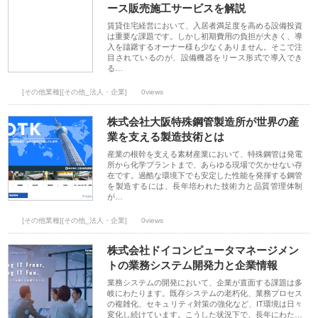
ース販売施工サービスを解説
賃貸住宅経営において、入居者満足度を高める設備投資
は重要な課題です。しかし初期費用の負担が大きく、導
入を躊躇するオーナー様も少なくありません。そこで注
目されているのが、設備機器をリース形式で導入でき
る…
[その他業種][その他_法人・企業]
0views
株式会社大阪特殊鋼管製造所が世界の産
業を支える製造技術とは
産業の根幹を支える素材産業において、特殊鋼管は発電
所から化学プラントまで、あらゆる現場で欠かせない存
在です。過酷な環境下でも安定した性能を発揮する鋼管
を製造するには、長年培われた技術力と品質管理体制
が…
[その他業種][その他_法人・企業]
0views
株式会社ドイコンピュータマネージメン
トの業務システム開発力と企業情報
業務システムの開発において、企業が直面する課題は多
岐にわたります。既存システムの老朽化、業務プロセス
の複雑化、セキュリティ対策の強化など、IT環境は日々
変化し続けています。こうした状況下で、長年にわた…