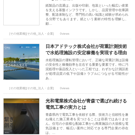
紙製品の流通は、出版や印刷、包装といった幅広い産業
を支える基盤インフラです。しかし、品質管理や在庫調
整、配送体制など、専門性の高い知識と経験が求められ
る分野でもあります。紙という素材の特性を理解し、
顧…
[その他業種][その他_法人・企業]
0views
日本アドテック株式会社が荷重計測技術
で水処理施設の安定稼働を実現する理由
水処理施設の運転管理において、正確な荷重計測は設備
の安全性と稼働効率を左右する重要な要素です。特に汚
泥処理や薬品投入といった工程では、わずかな計測誤差
が処理品質の低下や設備トラブルにつながる可能性が
あ…
[その他業種][その他_法人・企業]
0views
光和電業株式会社が青森で選ばれ続ける
電気工事の実力とは
青森県内で電気工事を依頼する際、技術力と信頼性を兼
ね備えた施工業者を見つけることは容易ではありませ
ん。住宅の小規模な配線工事から商業施設の大規模な電
気設備まで、幅広い案件に対応できる専門企業の存在
は、…