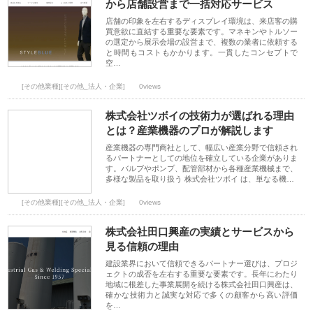
から店舗設営まで一括対応サービス
店舗の印象を左右するディスプレイ環境は、来店客の購
買意欲に直結する重要な要素です。マネキンやトルソー
の選定から展示会場の設営まで、複数の業者に依頼する
と時間もコストもかかります。一貫したコンセプトで
空…
[その他業種][その他_法人・企業]
0views
株式会社ツボイの技術力が選ばれる理由
とは？産業機器のプロが解説します
産業機器の専門商社として、幅広い産業分野で信頼され
るパートナーとしての地位を確立している企業がありま
す。バルブやポンプ、配管部材から各種産業機械まで、
多様な製品を取り扱う 株式会社ツボイ は、単なる機…
[その他業種][その他_法人・企業]
0views
株式会社田口興産の実績とサービスから
見る信頼の理由
建設業界において信頼できるパートナー選びは、プロジ
ェクトの成否を左右する重要な要素です。長年にわたり
地域に根差した事業展開を続ける株式会社田口興産は、
確かな技術力と誠実な対応で多くの顧客から高い評価
を…