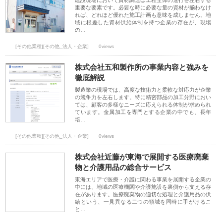
建設現場において資材調達は工程全体の進行を左右する
重要な要素です。必要な時に必要な量の資材が揃わなけ
れば、どれほど優れた施工計画も意味を成しません。地
域に根差した資材供給体制を持つ企業の存在が、現場
の…
[その他業種][その他_法人・企業]
0views
株式会社五和製作所の事業内容と強みを
徹底解説
製造業の現場では、高度な技術力と柔軟な対応力が企業
の競争力を左右します。特に精密部品の加工分野におい
ては、顧客の多様なニーズに応えられる体制が求められ
ています。金属加工を専門とする企業の中でも、長年
培…
[その他業種][その他_法人・企業]
0views
株式会社近藤が東海で展開する医療廃棄
物と介護用品の総合サービス
東海エリアで医療・介護に関わる事業を展開する企業の
中には、地域の医療機関や介護施設を裏側から支える存
在があります。医療廃棄物の適切な処理と介護用品の供
給という、一見異なる二つの領域を同時に手がけるこ
と…