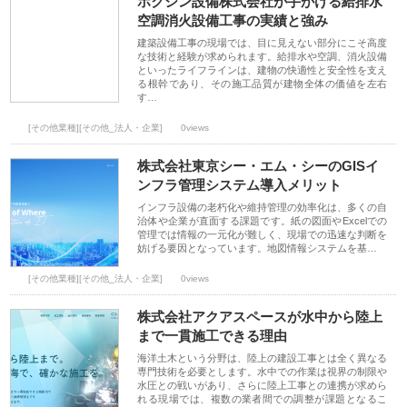
ホクシン設備株式会社が手がける給排水
空調消火設備工事の実績と強み
建築設備工事の現場では、目に見えない部分にこそ高度
な技術と経験が求められます。給排水や空調、消火設備
といったライフラインは、建物の快適性と安全性を支え
る根幹であり、その施工品質が建物全体の価値を左右
す…
[その他業種][その他_法人・企業]
0views
株式会社東京シー・エム・シーのGISイ
ンフラ管理システム導入メリット
インフラ設備の老朽化や維持管理の効率化は、多くの自
治体や企業が直面する課題です。紙の図面やExcelでの
管理では情報の一元化が難しく、現場での迅速な判断を
妨げる要因となっています。地図情報システムを基…
[その他業種][その他_法人・企業]
0views
株式会社アクアスペースが水中から陸上
まで一貫施工できる理由
海洋土木という分野は、陸上の建設工事とは全く異なる
専門技術を必要とします。水中での作業は視界の制限や
水圧との戦いがあり、さらに陸上工事との連携が求めら
れる現場では、複数の業者間での調整が課題となるこ