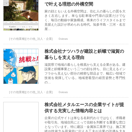
で叶える理想の外構空間
家の顔ともいえる外構空間は、住む人の暮らしの質を大
きく左右します。単なる駐車場や門扉の設置だけでな
く、毎日の動線や家族構成、将来のライフスタイルまで
見据えた設計が求められる時代。知多半島・三河・名古
屋…
[その他業種][その他_法人・企業]
0views
株式会社ナツハラが建設と鋲螺で滋賀の
暮らしを支える理由
滋賀県で地域の暮らしを根底から支える企業がある。建
設業と鋲螺事業という二つの顔を持ち、目に見えるイン
フラから見えない部分の精密な部品まで、幅広い領域で
技術を発揮している。地域密着型の経営姿勢と専門性
の…
[その他業種][その他_法人・企業]
0views
株式会社メタルエースの企業サイトが提
供する充実した情報内容とは
企業の公式サイトは単なる名刺代わりではなく、求職者
や取引先、地域住民にとって信頼を判断する重要な窓口
となっています。特に建設・金属加工業界では、施工実
績や技術力を視覚的に伝える工夫が企業の評価を大き