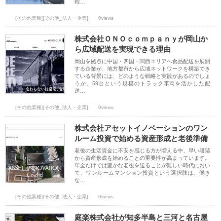
程…
[その他業種][その他_法人・企業]
0views
株式会社ＯＮＯｃｏｍｐａｎｙが岡山か
ら広域配送を実現できる理由
岡山を拠点に中国・四国・関西エリアへ食品配送を展開
する企業が、地方都市から広域ネットワークを構築でき
ている背景には、どのような戦略と実践があるのでしょ
うか。59台という規模のトラック車両を活かした配
送…
[その他業種][その他_法人・企業]
0views
株式会社アセットイノベーションのワン
ルーム投資で始める資産形成と老後準備
老後の生活資金に不安を感じる方が増える中、早い段階
から資産形成を始めることの重要性が高まっています。
年金だけでは豊かな老後を送ることが難しい時代におい
て、ワンルームマンション投資という選択肢は、働き
な…
[その他業種][その他_法人・企業]
0views
庭楽株式会社が知多半島と三河と名古屋