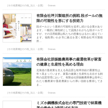
[その他業種][その他_法人・企業]
0views
有限会社坪川製箱所の挑戦 段ボールの無
限の可能性を形にする技術力
段ボールという素材の可能性を追求し続ける企業があり
ます。一般的に梱包材として認識されがちな段ボールで
すが、その活用範囲は私たちの想像をはるかに超えてい
ます。福島県いわき市に拠点を置く有限会社坪川製箱
所…
[その他業種][その他_法人・企業]
0views
有限会社胆振酪農商事の厳選牧草が家畜
の健康と生産性を高める理由
北海道の畜産業を支える高品質な牧草供給の重要性は、
年々高まっています。家畜の健康と生産性を左右する飼
料の品質管理において、有限会社胆振酪農商事は長年に
わたり酪農家や畜産農家からの厚い信頼を獲得してき
ま…
[その他業種][その他_法人・企業]
0views
ミズホ鋼機株式会社の専門技術で林業機
器の寿命を2倍延ばす方法