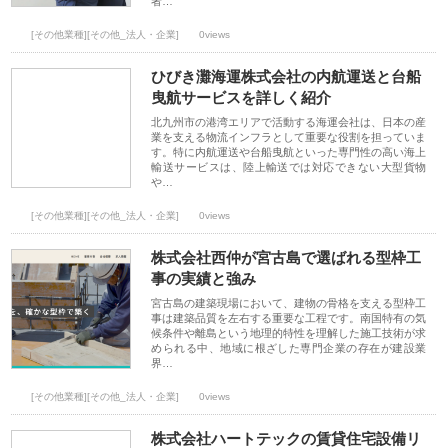
者…
[その他業種][その他_法人・企業]
0views
ひびき灘海運株式会社の内航運送と台船
曳航サービスを詳しく紹介
北九州市の港湾エリアで活動する海運会社は、日本の産
業を支える物流インフラとして重要な役割を担っていま
す。特に内航運送や台船曳航といった専門性の高い海上
輸送サービスは、陸上輸送では対応できない大型貨物
や…
[その他業種][その他_法人・企業]
0views
株式会社西仲が宮古島で選ばれる型枠工
事の実績と強み
宮古島の建築現場において、建物の骨格を支える型枠工
事は建築品質を左右する重要な工程です。南国特有の気
候条件や離島という地理的特性を理解した施工技術が求
められる中、地域に根ざした専門企業の存在が建設業
界…
[その他業種][その他_法人・企業]
0views
株式会社ハートテックの賃貸住宅設備リ