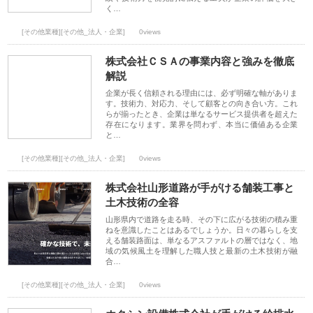
く…
[その他業種][その他_法人・企業]
0views
株式会社ＣＳＡの事業内容と強みを徹底
解説
企業が長く信頼される理由には、必ず明確な軸がありま
す。技術力、対応力、そして顧客との向き合い方。これ
らが揃ったとき、企業は単なるサービス提供者を超えた
存在になります。業界を問わず、本当に価値ある企業
と…
[その他業種][その他_法人・企業]
0views
株式会社山形道路が手がける舗装工事と
土木技術の全容
山形県内で道路を走る時、その下に広がる技術の積み重
ねを意識したことはあるでしょうか。日々の暮らしを支
える舗装路面は、単なるアスファルトの層ではなく、地
域の気候風土を理解した職人技と最新の土木技術が融
合…
[その他業種][その他_法人・企業]
0views