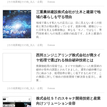
[その他業種][その他_法人・企業]
0views
三重農林建設株式会社が土木と建築で地
域の暮らしを守る理由
地域で暮らす私たちの足元には、目に見えない多くの技
術と努力が積み重なっています。道路や橋、建物といっ
た日常を支える構造物は、単なる「モノ」ではなく、専
門技術者たちの知恵と経験の結晶です。土木と建築の
両…
[その他業種][その他_法人・企業]
0views
西邦エンジニアリング株式会社が廃タイ
ヤ処理で選ばれる独自破砕技術とは
廃棄物処理の現場では、タイヤや漁網といった軟質材の
破砕が長年の課題とされてきました。通常の破砕機では
刃に絡みつき、処理効率が著しく低下するためです。こ
の難題に対して独自の技術開発で解決策を提示し、産
業…
[その他業種][その他_法人・企業]
0views
株式会社ＳＴのスキャナ開発技術と産業
向けソリューション全容