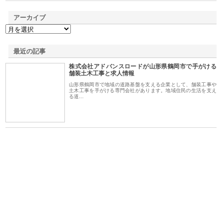
アーカイブ
最近の記事
株式会社アドバンスロードが山形県鶴岡市で手がける
舗装土木工事と求人情報
山形県鶴岡市で地域の道路基盤を支える企業として、舗装工事や
土木工事を手がける専門会社があります。地域住民の生活を支え
る道…
シー
株式会社アクアスペースが水中
株式会社地盤調査事務所が選ば
株
ム導
から陸上まで一貫施工できる理
れ続ける理由と建設コンサルの
ス