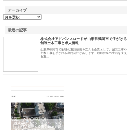
アーカイブ
最近の記事
株式会社アドバンスロードが山形県鶴岡市で手がける
舗装土木工事と求人情報
山形県鶴岡市で地域の道路基盤を支える企業として、舗装工事や
土木工事を手がける専門会社があります。地域住民の生活を支え
る道…
ｎｙ
株式会社アセットイノベーショ
庭楽株式会社が知多半島と三河
株
でき
ンのワンルーム投資で始める資
と名古屋で叶える理想の外構空
で