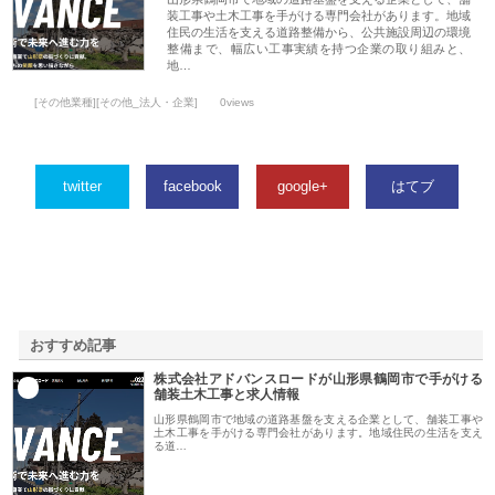
装工事や土木工事を手がける専門会社があります。地域
住民の生活を支える道路整備から、公共施設周辺の環境
整備まで、幅広い工事実績を持つ企業の取り組みと、
地…
[その他業種][その他_法人・企業]
0views
twitter
facebook
google+
はてブ
おすすめ記事
株式会社アドバンスロードが山形県鶴岡市で手がける
1
舗装土木工事と求人情報
山形県鶴岡市で地域の道路基盤を支える企業として、舗装工事や
土木工事を手がける専門会社があります。地域住民の生活を支え
る道…