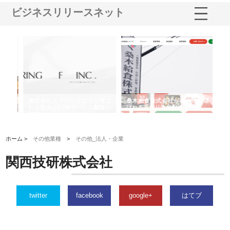
ビジネスリリースネット
や店
株式会社スプリングエフが選ば
桑木給食株式会社が福山市で選
株
る理
れる理由とOEMアパレル製造の
ばれる手作り弁当配達の理由
れ
強み
ホーム >
その他業種
>
その他_法人・企業
関西技研株式会社
twitter
facebook
google+
はてブ