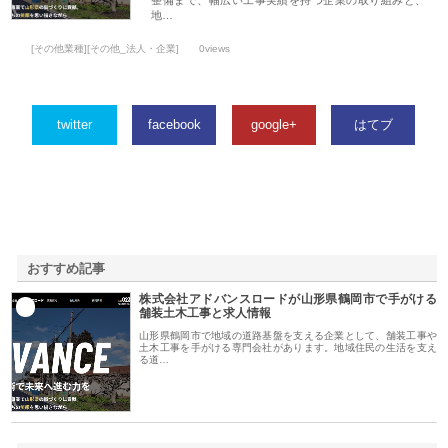
地…
[その他業種][その他_法人・企業]
0views
twitter
facebook
google+
はてブ
おすすめ記事
株式会社アドバンスロードが山形県鶴岡市で手がける
1
舗装土木工事と求人情報
山形県鶴岡市で地域の道路基盤を支える企業として、舗装工事や
土木工事を手がける専門会社があります。地域住民の生活を支え
る道…