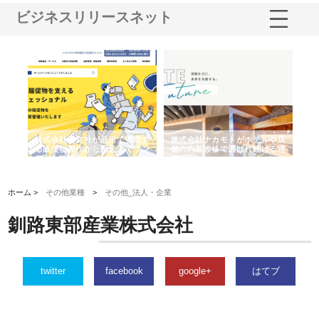
ビジネスリリースネット
ノー
株式会社耕文社が品川で実現す
株式会社ナカモトがホテルや店
株
の専
る販促物製作から配送までワン
舗の内装改修で選ばれ続ける理
れ
ストップ対応
由
強
ホーム >
その他業種
>
その他_法人・企業
釧路東部産業株式会社
twitter
facebook
google+
はてブ