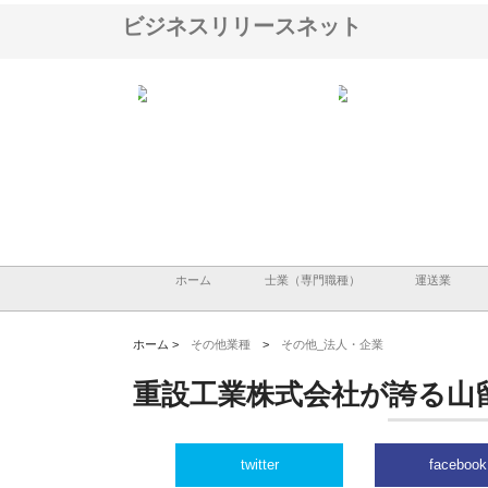
ビジネスリリースネット
株式会社が印刷会社に
株式会社ハクシンが大阪で選ば
株式会社翔栄が草津市で
紙提案力と供給体制
れる公共工事の実績と強み
築基礎工事の現場力と信
ホーム
士業（専門職種）
運送業
ホーム >
その他業種
>
その他_法人・企業
重設工業株式会社が誇る山
twitter
facebook