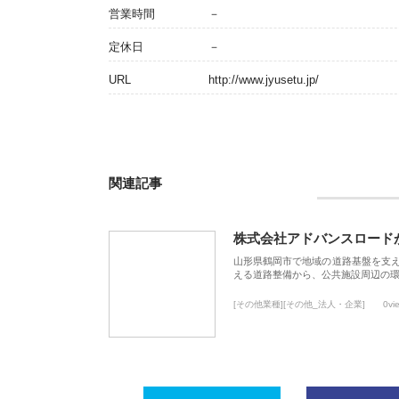
営業時間
－
定休日
－
URL
http://www.jyusetu.jp/
関連記事
株式会社アドバンスロード
山形県鶴岡市で地域の道路基盤を支
える道路整備から、公共施設周辺の
[その他業種][その他_法人・企業]
0vi