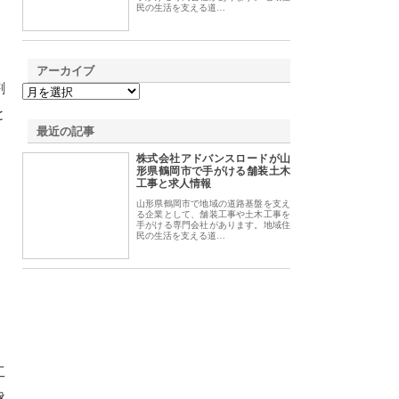
民の生活を支える道…
アーカイブ
割
と
最近の記事
株式会社アドバンスロードが山
形県鶴岡市で手がける舗装土木
工事と求人情報
山形県鶴岡市で地域の道路基盤を支え
る企業として、舗装工事や土木工事を
手がける専門会社があります。地域住
民の生活を支える道…
工
盤