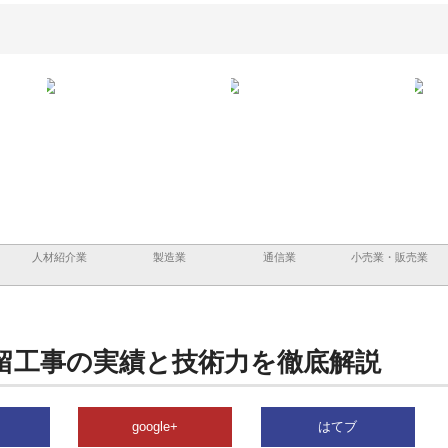
担う建
株式会社ＯＮＯｃｏｍｐａｎｙ
株式会社アセットイノベーショ
庭楽
頼性
が岡山から広域配送を実現でき
ンのワンルーム投資で始める資
と名
る理由
産形成と老後準備
間
人材紹介業
製造業
通信業
小売業・販売業
留工事の実績と技術力を徹底解説
google+
はてブ