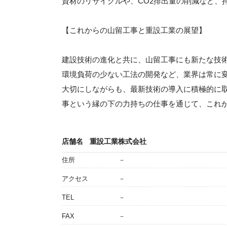
資材のリサイクルや、CO2排出量の削減など、
【これからの山留工事と重設工業の展望】
建設技術の進化と共に、山留工事にも新たな技術
環境負荷の少ない工法の開発など、業界は常に
大切にしながらも、最新技術の導入に積極的に
事という縁の下の力持ちの仕事を通じて、これ
店舗名
重設工業株式会社
住所
－
アクセス
－
TEL
－
FAX
－