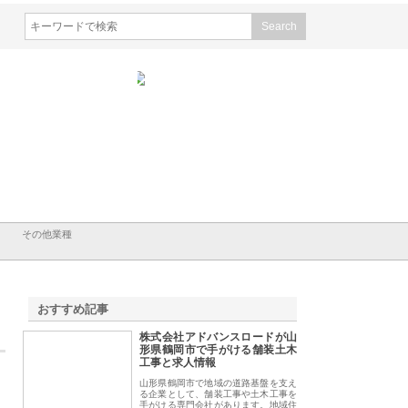
株式会社が知多半島と三河
株式会社ナツハラが建設と鋲螺
株式会社メタルエー
古屋で叶える理想の外構空
で滋賀の暮らしを支える理由
イトが提供する充実
容とは
その他業種
おすすめ記事
株式会社アドバンスロードが山
1
形県鶴岡市で手がける舗装土木
工事と求人情報
山形県鶴岡市で地域の道路基盤を支え
る企業として、舗装工事や土木工事を
手がける専門会社があります。地域住