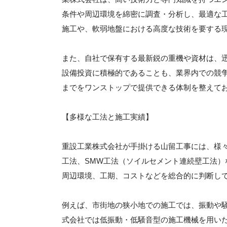
条件や周辺環境を綿密に調査・分析し、最適な
施工や、軟弱地盤における高度な技術を要する
また、自社で保有する最新鋭の重機や資材は、
設備投資に積極的であることも、業界内での競
までをワンストップで提供できる体制を整えて
【多様な工法と施工実績】
重設工業株式会社が手掛ける山留工事には、様
工法、SMW工法（ソイルセメント連続壁工法
周辺環境、工期、コストなどを総合的に判断し
例えば、市街地の狭小地での施工では、振動や
式会社では低振動・低騒音型の施工機械を用い