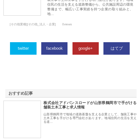
住民の生活を支える道路整備から、公共施設周辺の環境
整備まで、幅広い工事実績を持つ企業の取り組みと、
地…
[その他業種][その他_法人・企業]
0views
twitter
facebook
google+
はてブ
おすすめ記事
株式会社アドバンスロードが山形県鶴岡市で手がける
1
舗装土木工事と求人情報
山形県鶴岡市で地域の道路基盤を支える企業として、舗装工事や
土木工事を手がける専門会社があります。地域住民の生活を支え
る道…