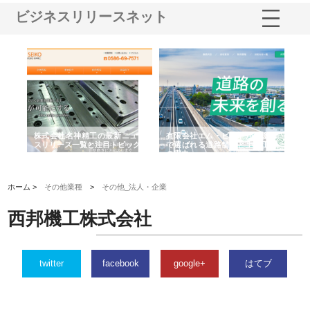
ビジネスリリースネット
株式会社名神精工の最新ニュー
有限会社エム・ビルドが南多摩
有限会
スリリース一覧と注目トピック
で選ばれる道路舗装と土木工事
ネーム
の実力
ホーム >
その他業種
>
その他_法人・企業
西邦機工株式会社
twitter
facebook
google+
はてブ