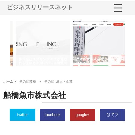
ビジネスリリースネット
や店
株式会社スプリングエフが選ば
桑木給食株式会社が福山市で選
株
る理
れる理由とOEMアパレル製造の
ばれる手作り弁当配達の理由
れ
強み
ホーム >
その他業種
>
その他_法人・企業
船橋魚市株式会社
twitter
facebook
google+
はてブ