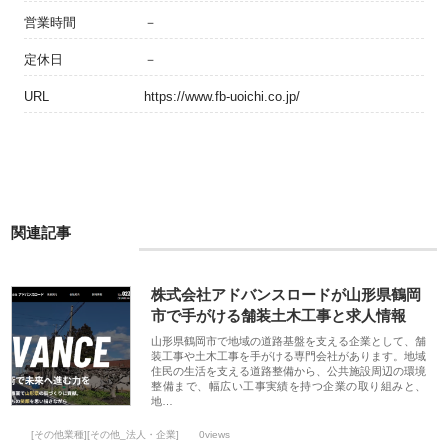
営業時間
－
定休日
－
URL
https://www.fb-uoichi.co.jp/
関連記事
株式会社アドバンスロードが山形県鶴岡
市で手がける舗装土木工事と求人情報
山形県鶴岡市で地域の道路基盤を支える企業として、舗
装工事や土木工事を手がける専門会社があります。地域
住民の生活を支える道路整備から、公共施設周辺の環境
整備まで、幅広い工事実績を持つ企業の取り組みと、
地…
[その他業種][その他_法人・企業]
0views