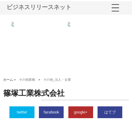
ビジネスリリースネット
業サ
株式会社ＣＳＡの事業内容と強
株式会社山形道路が手がける舗
ホ
報内
みを徹底解説
装工事と土木技術の全容
る
績
ホーム >
その他業種
>
その他_法人・企業
篠塚工業株式会社
twitter
facebook
google+
はてブ