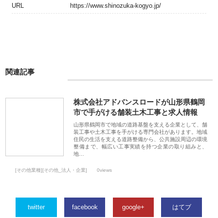
URL
https://www.shinozuka-kogyo.jp/
関連記事
株式会社アドバンスロードが山形県鶴岡
市で手がける舗装土木工事と求人情報
山形県鶴岡市で地域の道路基盤を支える企業として、舗
装工事や土木工事を手がける専門会社があります。地域
住民の生活を支える道路整備から、公共施設周辺の環境
整備まで、幅広い工事実績を持つ企業の取り組みと、
地…
[その他業種][その他_法人・企業]
0views
twitter
facebook
google+
はてブ