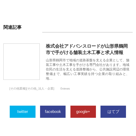
関連記事
株式会社アドバンスロードが山形県鶴岡
市で手がける舗装土木工事と求人情報
山形県鶴岡市で地域の道路基盤を支える企業として、舗
装工事や土木工事を手がける専門会社があります。地域
住民の生活を支える道路整備から、公共施設周辺の環境
整備まで、幅広い工事実績を持つ企業の取り組みと、
地…
[その他業種][その他_法人・企業]
0views
twitter
facebook
google+
はてブ