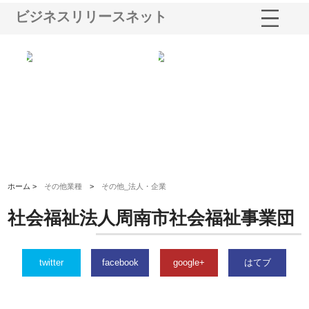
ビジネスリリースネット
社ナツハラが建設と鋲螺
株式会社メタルエースの企業サ
株式会社ＣＳＡの
の暮らしを支える理由
イトが提供する充実した情報内
みを徹底解説
容とは
ホーム >
その他業種
>
その他_法人・企業
社会福祉法人周南市社会福祉事業団
twitter
facebook
google+
はてブ