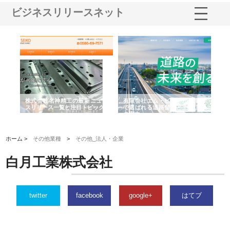
ビジネスリリースネット
選ば
株式会社名神精工の最新ニュー
有限会社エム・ビルドが南多摩
有
ルの
スリリース一覧と注目トピック
で選ばれる道路舗装と土木工事
ネ
の実力
ホーム >
その他業種
>
その他_法人・企業
白月工業株式会社
twitter
facebook
google+
はてブ