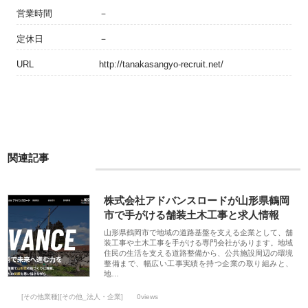
営業時間
－
定休日
－
URL
http://tanakasangyo-recruit.net/
関連記事
株式会社アドバンスロードが山形県鶴岡
市で手がける舗装土木工事と求人情報
山形県鶴岡市で地域の道路基盤を支える企業として、舗
装工事や土木工事を手がける専門会社があります。地域
住民の生活を支える道路整備から、公共施設周辺の環境
整備まで、幅広い工事実績を持つ企業の取り組みと、
地…
[その他業種][その他_法人・企業]
0views