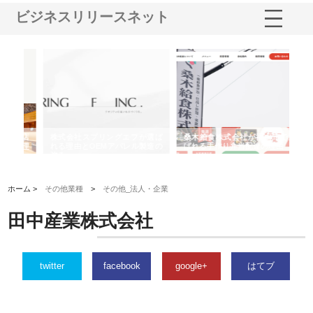
ビジネスリリースネット
や店
株式会社スプリングエフが選ば
桑木給食株式会社が福山市で選
株
る理
れる理由とOEMアパレル製造の
ばれる手作り弁当配達の理由
れ
強み
ホーム >
その他業種
>
その他_法人・企業
田中産業株式会社
twitter
facebook
google+
はてブ