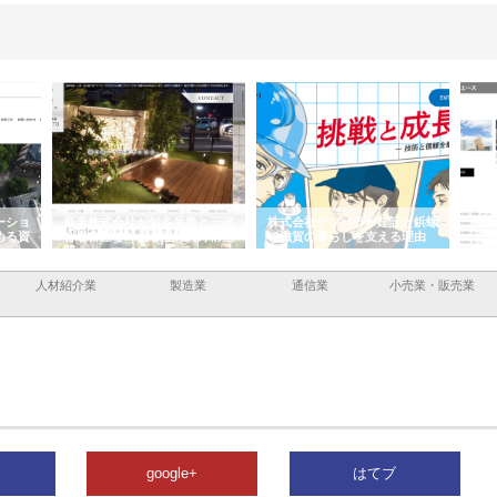
ーショ
庭楽株式会社が知多半島と三河
株式会社ナツハラが建設と鋲螺
株式
める資
と名古屋で叶える理想の外構空
で滋賀の暮らしを支える理由
イト
間
容と
人材紹介業
製造業
通信業
小売業・販売業
google+
はてブ