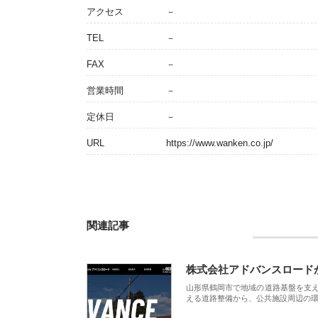
アクセス
－
TEL
－
FAX
－
営業時間
－
定休日
－
URL
https://www.wanken.co.jp/
関連記事
株式会社アドバンスロード
山形県鶴岡市で地域の道路基盤を支
える道路整備から、公共施設周辺の