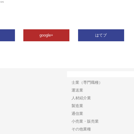
ews
google+
はてブ
カテゴリー
士業（専門職種）
運送業
人材紹介業
製造業
通信業
小売業・販売業
その他業種