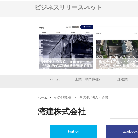
ビジネスリリースネット
翔栄が草津市で担う建
株式会社ＯＮＯｃｏｍｐａｎｙ
株式会社アセットイノベ
事の現場力と信頼性
が岡山から広域配送を実現でき
ンのワンルーム投資で始
る理由
産形成と老後準備
ホーム
士業（専門職種）
運送業
ホーム >
その他業種
>
その他_法人・企業
湾建株式会社
twitter
facebook