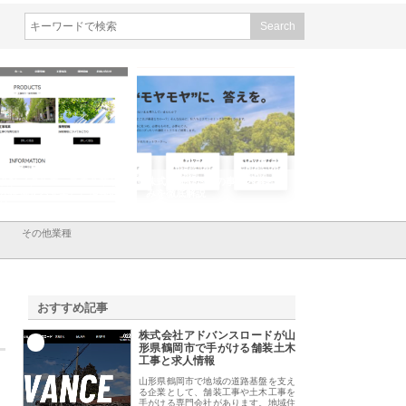
会社メタルエースの企業サ
株式会社ＣＳＡの事業内容と強
株式会社山形道路が
が提供する充実した情報内
みを徹底解説
装工事と土木技術の
は
その他業種
おすすめ記事
株式会社アドバンスロードが山
1
形県鶴岡市で手がける舗装土木
工事と求人情報
山形県鶴岡市で地域の道路基盤を支え
る企業として、舗装工事や土木工事を
手がける専門会社があります。地域住