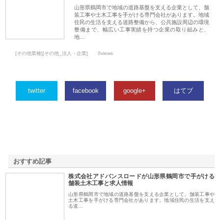
山形県鶴岡市で地域の道路基盤を支える企業として、舗
装工事や土木工事を手がける専門会社があります。地域
住民の生活を支える道路整備から、公共施設周辺の環境
整備まで、幅広い工事実績を持つ企業の取り組みと、
地…
[その他業種][その他_法人・企業]
0views
twitter
facebook
google+
はてブ
おすすめ記事
株式会社アドバンスロードが山形県鶴岡市で手がける
1
舗装土木工事と求人情報
山形県鶴岡市で地域の道路基盤を支える企業として、舗装工事や
土木工事を手がける専門会社があります。地域住民の生活を支え
る道…