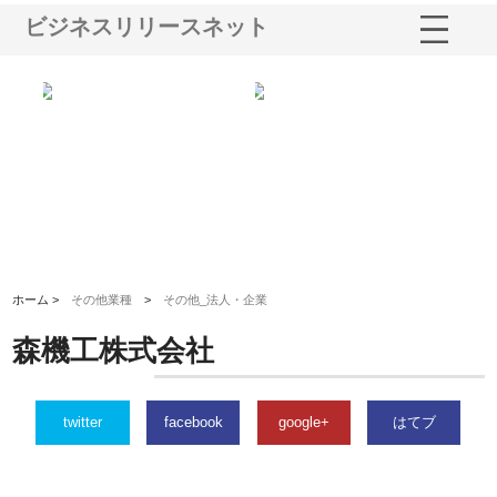
ビジネスリリースネット
シー
株式会社アクアスペースが水中
株式会社地盤調査事務所が選ば
株
ム導
から陸上まで一貫施工できる理
れ続ける理由と建設コンサルの
ス
由
強み
ホーム >
その他業種
>
その他_法人・企業
森機工株式会社
twitter
facebook
google+
はてブ