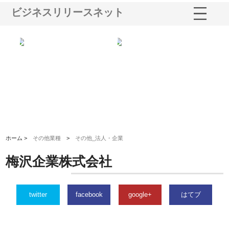
ビジネスリリースネット
三河
株式会社ナツハラが建設と鋲螺
株式会社メタルエースの企業サ
株
構空
で滋賀の暮らしを支える理由
イトが提供する充実した情報内
み
容とは
ホーム >
その他業種
>
その他_法人・企業
梅沢企業株式会社
twitter
facebook
google+
はてブ