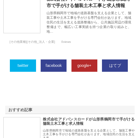
市で手がける舗装土木工事と求人情報
山形県鶴岡市で地域の道路基盤を支える企業として、舗
装工事や土木工事を手がける専門会社があります。地域
住民の生活を支える道路整備から、公共施設周辺の環境
整備まで、幅広い工事実績を持つ企業の取り組みと、
地…
[その他業種][その他_法人・企業]
0views
twitter
facebook
google+
はてブ
おすすめ記事
株式会社アドバンスロードが山形県鶴岡市で手がける
1
舗装土木工事と求人情報
山形県鶴岡市で地域の道路基盤を支える企業として、舗装工事や
土木工事を手がける専門会社があります。地域住民の生活を支え
る道…