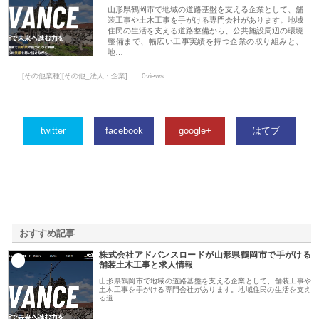
山形県鶴岡市で地域の道路基盤を支える企業として、舗
装工事や土木工事を手がける専門会社があります。地域
住民の生活を支える道路整備から、公共施設周辺の環境
整備まで、幅広い工事実績を持つ企業の取り組みと、
地…
[その他業種][その他_法人・企業]
0views
twitter
facebook
google+
はてブ
おすすめ記事
株式会社アドバンスロードが山形県鶴岡市で手がける
1
舗装土木工事と求人情報
山形県鶴岡市で地域の道路基盤を支える企業として、舗装工事や
土木工事を手がける専門会社があります。地域住民の生活を支え
る道…