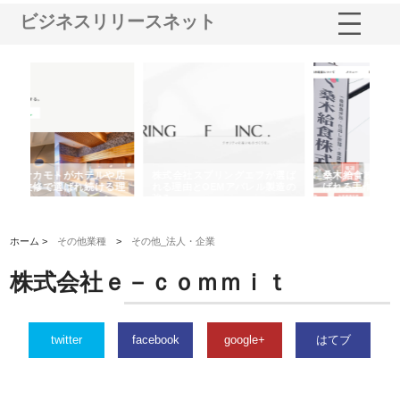
ビジネスリリースネット
や店
株式会社スプリングエフが選ば
桑木給食株式会社が福山市で選
株
る理
れる理由とOEMアパレル製造の
ばれる手作り弁当配達の理由
れ
強み
ホーム >
その他業種
>
その他_法人・企業
株式会社ｅ－ｃｏｍｍｉｔ
twitter
facebook
google+
はてブ