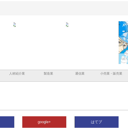
ａｎｙ
株式会社アセットイノベーショ
庭楽株式会社が知多半島と三河
株式
現でき
ンのワンルーム投資で始める資
と名古屋で叶える理想の外構空
で滋
産形成と老後準備
間
人材紹介業
製造業
通信業
小売業・販売業
google+
はてブ