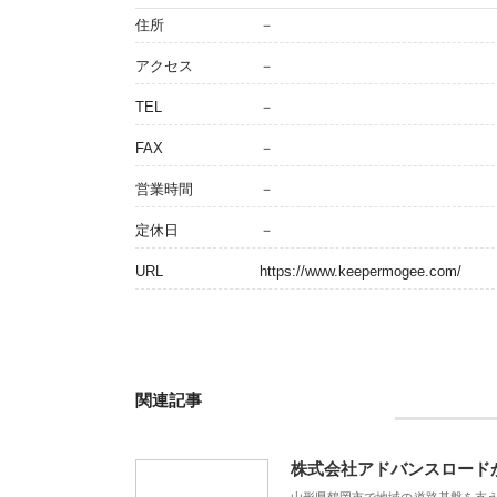
住所
－
アクセス
－
TEL
－
FAX
－
営業時間
－
定休日
－
URL
https://www.keepermogee.com/
関連記事
株式会社アドバンスロード
山形県鶴岡市で地域の道路基盤を支