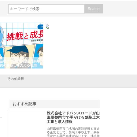
会社ナツハラが建設と鋲螺
株式会社メタルエースの企業サ
株式会社ＣＳＡの事
賀の暮らしを支える理由
イトが提供する充実した情報内
みを徹底解説
容とは
その他業種
おすすめ記事
株式会社アドバンスロードが山
1
形県鶴岡市で手がける舗装土木
工事と求人情報
山形県鶴岡市で地域の道路基盤を支え
る企業として、舗装工事や土木工事を
手がける専門会社があります。地域住