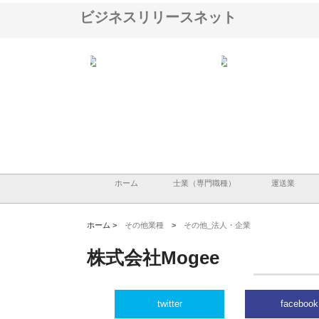
ビジネスリリースネット
ハクシンが大阪で選ば
株式会社翔栄が草津市で担う建
株式会社ＯＮＯｃｏｍｐ
工事の実績と強み
築基礎工事の現場力と信頼性
が岡山から広域配送を実
る理由
ホーム
士業（専門職種）
運送業
ホーム >
その他業種
>
その他_法人・企業
株式会社Mogee
twitter
facebook