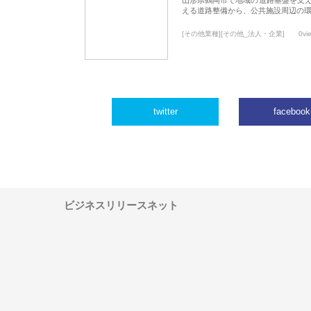
える道路整備から、公共施設周辺の
[その他業種][その他_法人・企業]
0vi
twitter
facebook
ビジネスリリースネット