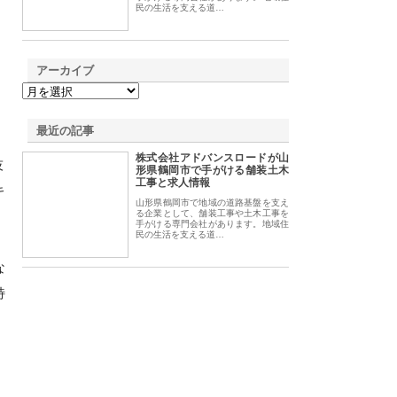
民の生活を支える道…
アーカイブ
最近の記事
株式会社アドバンスロードが山
技
形県鶴岡市で手がける舗装土木
工事と求人情報
キ
山形県鶴岡市で地域の道路基盤を支え
る企業として、舗装工事や土木工事を
手がける専門会社があります。地域住
民の生活を支える道…
な
特