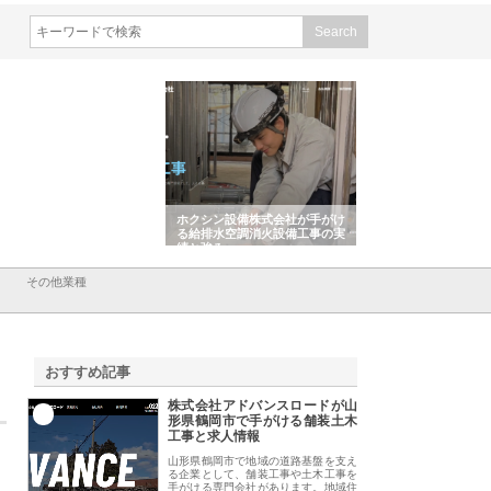
会社山形道路が手がける舗
ホクシン設備株式会社が手がけ
株式会社東京シー・
事と土木技術の全容
る給排水空調消火設備工事の実
のGISインフラ管理
績と強み
入メリット
その他業種
おすすめ記事
株式会社アドバンスロードが山
1
形県鶴岡市で手がける舗装土木
工事と求人情報
山形県鶴岡市で地域の道路基盤を支え
る企業として、舗装工事や土木工事を
手がける専門会社があります。地域住