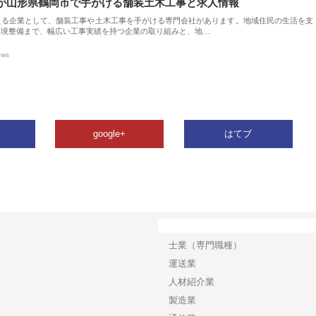
が山形県鶴岡市で手がける舗装土木工事と求人情報
える企業として、舗装工事や土木工事を手がける専門会社があります。地域住民の生活を支
環境整備まで、幅広い工事実績を持つ企業の取り組みと、地…
ews
google+
はてブ
カテゴリー
士業（専門職種）
運送業
人材紹介業
製造業