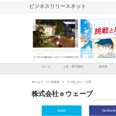
ビジネスリリースネット
アセットイノベーショ
庭楽株式会社が知多半島と三河
株式会社ナツハラが建設
ルーム投資で始める資
と名古屋で叶える理想の外構空
で滋賀の暮らしを支える
老後準備
間
ホーム
士業（専門職種）
運送業
ホーム >
その他業種
>
その他_法人・企業
株式会社ｅウェーブ
twitter
facebook