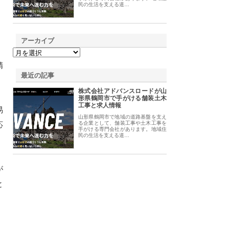
民の生活を支える道…
アーカイブ
精
最近の記事
。
株式会社アドバンスロードが山
形県鶴岡市で手がける舗装土木
工事と求人情報
易
山形県鶴岡市で地域の道路基盤を支え
応
る企業として、舗装工事や土木工事を
手がける専門会社があります。地域住
民の生活を支える道…
が
と