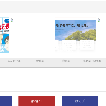
と鋲螺
株式会社メタルエースの企業サ
株式会社ＣＳＡの事業内容と強
株式
理由
イトが提供する充実した情報内
みを徹底解説
装工
容とは
人材紹介業
製造業
通信業
小売業・販売業
google+
はてブ