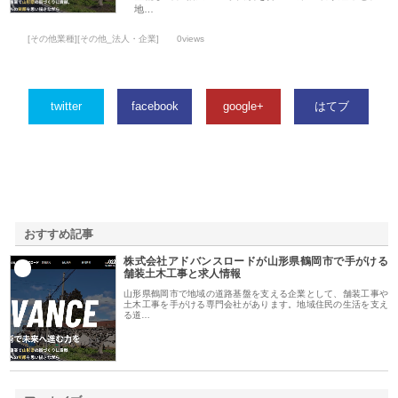
地…
[その他業種][その他_法人・企業]
0views
twitter
facebook
google+
はてブ
おすすめ記事
株式会社アドバンスロードが山形県鶴岡市で手がける
1
舗装土木工事と求人情報
山形県鶴岡市で地域の道路基盤を支える企業として、舗装工事や
土木工事を手がける専門会社があります。地域住民の生活を支え
る道…