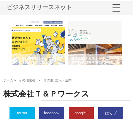
ビジネスリリースネット
ノー
株式会社耕文社が品川で実現す
株式会社ナカモトがホテルや店
株
の専
る販促物製作から配送までワン
舗の内装改修で選ばれ続ける理
れ
ストップ対応
由
強
ホーム >
その他業種
>
その他_法人・企業
株式会社Ｔ＆Ｐワークス
twitter
facebook
google+
はてブ