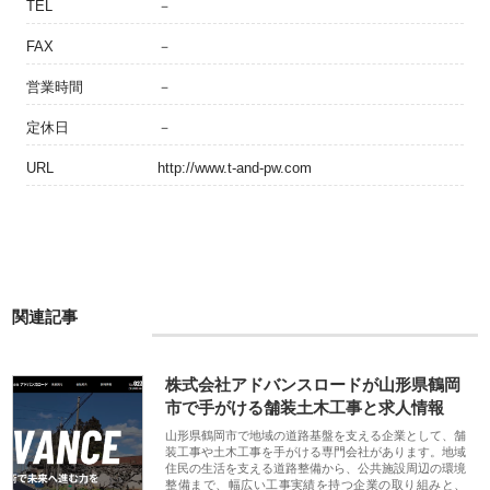
TEL
－
FAX
－
営業時間
－
定休日
－
URL
http://www.t-and-pw.com
関連記事
株式会社アドバンスロードが山形県鶴岡
市で手がける舗装土木工事と求人情報
山形県鶴岡市で地域の道路基盤を支える企業として、舗
装工事や土木工事を手がける専門会社があります。地域
住民の生活を支える道路整備から、公共施設周辺の環境
整備まで、幅広い工事実績を持つ企業の取り組みと、