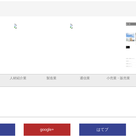
と三河
株式会社ナツハラが建設と鋲螺
株式会社メタルエースの企業サ
株式
外構空
で滋賀の暮らしを支える理由
イトが提供する充実した情報内
みを
容とは
人材紹介業
製造業
通信業
小売業・販売業
google+
はてブ