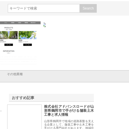
会社ＣＳＡの事業内容と強
株式会社山形道路が手がける舗
ホクシン設備株式会
徹底解説
装工事と土木技術の全容
る給排水空調消火設
績と強み
その他業種
おすすめ記事
株式会社アドバンスロードが山
1
形県鶴岡市で手がける舗装土木
工事と求人情報
山形県鶴岡市で地域の道路基盤を支え
る企業として、舗装工事や土木工事を
手がける専門会社があります。地域住