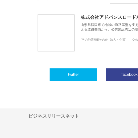
株式会社アドバンスロード
山形県鶴岡市で地域の道路基盤を支
える道路整備から、公共施設周辺の
[その他業種][その他_法人・企業]
0vi
twitter
facebook
ビジネスリリースネット