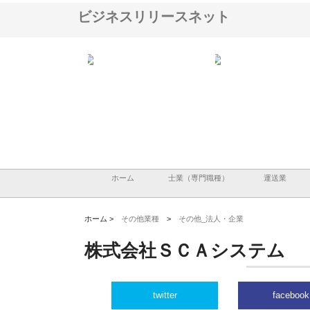
ビジネスリリースネット
ＯＮＯｃｏｍｐａｎｙ
株式会社アセットイノベーショ
庭楽株式会社が知多半島
ら広域配送を実現でき
ンのワンルーム投資で始める資
と名古屋で叶える理想の
産形成と老後準備
間
ホーム
士業（専門職種）
運送業
ホーム >
その他業種
>
その他_法人・企業
株式会社ＳＣＡシステム
twitter
facebook