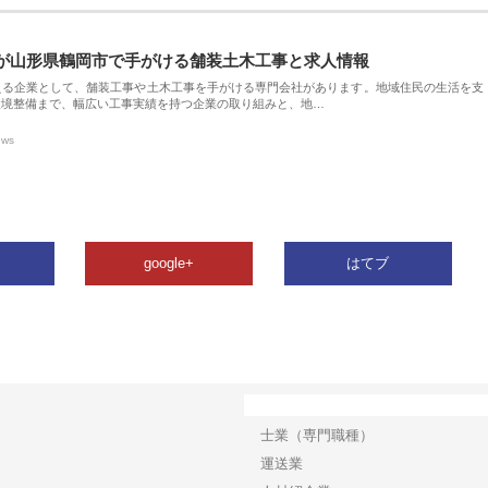
が山形県鶴岡市で手がける舗装土木工事と求人情報
える企業として、舗装工事や土木工事を手がける専門会社があります。地域住民の生活を支
環境整備まで、幅広い工事実績を持つ企業の取り組みと、地…
ews
google+
はてブ
カテゴリー
士業（専門職種）
運送業