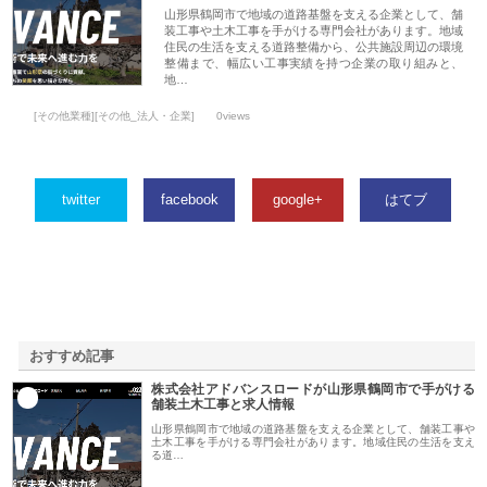
山形県鶴岡市で地域の道路基盤を支える企業として、舗
装工事や土木工事を手がける専門会社があります。地域
住民の生活を支える道路整備から、公共施設周辺の環境
整備まで、幅広い工事実績を持つ企業の取り組みと、
地…
[その他業種][その他_法人・企業]
0views
twitter
facebook
google+
はてブ
おすすめ記事
株式会社アドバンスロードが山形県鶴岡市で手がける
1
舗装土木工事と求人情報
山形県鶴岡市で地域の道路基盤を支える企業として、舗装工事や
土木工事を手がける専門会社があります。地域住民の生活を支え
る道…