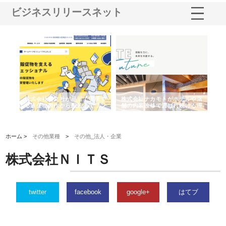
ビジネスリリースネット
ノー
株式会社耕文社が品川で実現す
株式会社ナカモトがホテルや店
株
の専
る販促物製作から配送までワン
舗の内装改修で選ばれ続ける理
れ
ストップ対応
由
強
ホーム >
その他業種
>
その他_法人・企業
株式会社ＮＩＴＳ
twitter
facebook
google+
はてブ