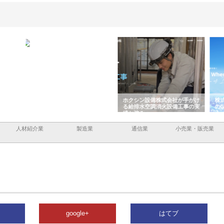
容と強
株式会社山形道路が手がける舗
ホクシン設備株式会社が手がけ
株式
装工事と土木技術の全容
る給排水空調消火設備工事の実
のG
績と強み
入メ
人材紹介業
製造業
通信業
小売業・販売業
google+
はてブ