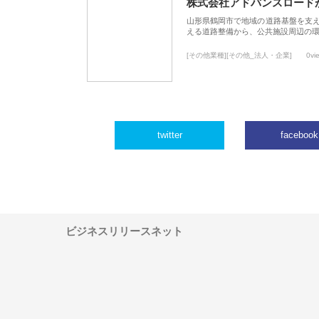
株式会社アドバンスロード
山形県鶴岡市で地域の道路基盤を支
える道路整備から、公共施設周辺の
[その他業種][その他_法人・企業]
0vi
twitter
facebook
ビジネスリリースネット