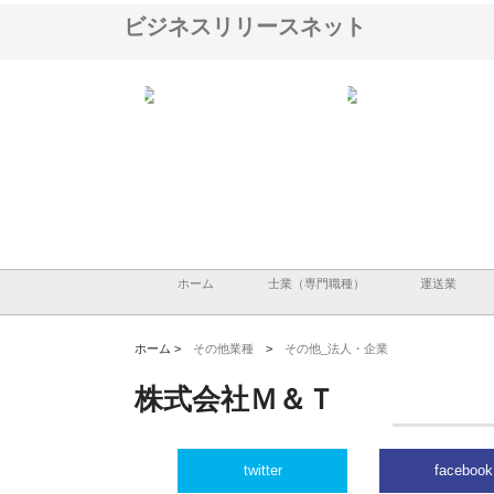
ビジネスリリースネット
ナツハラが建設と鋲螺
株式会社メタルエースの企業サ
株式会社ＣＳＡの事業内
暮らしを支える理由
イトが提供する充実した情報内
みを徹底解説
容とは
ホーム
士業（専門職種）
運送業
ホーム >
その他業種
>
その他_法人・企業
株式会社Ｍ＆Ｔ
twitter
facebook