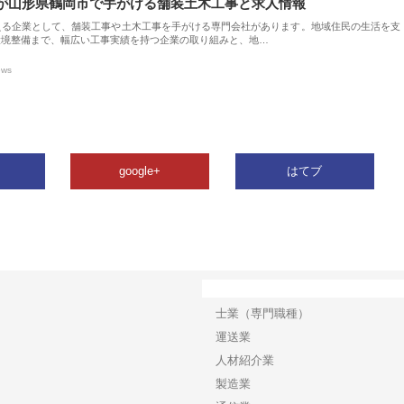
が山形県鶴岡市で手がける舗装土木工事と求人情報
える企業として、舗装工事や土木工事を手がける専門会社があります。地域住民の生活を支
環境整備まで、幅広い工事実績を持つ企業の取り組みと、地…
ews
google+
はてブ
カテゴリー
士業（専門職種）
運送業
人材紹介業
製造業