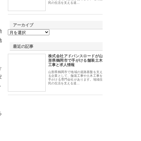
民の生活を支える道…
アーカイブ
動
地
最近の記事
株式会社アドバンスロードが山
形県鶴岡市で手がける舗装土木
工事と求人情報
を
山形県鶴岡市で地域の道路基盤を支え
安
る企業として、舗装工事や土木工事を
手がける専門会社があります。地域住
民の生活を支える道…
ト
る