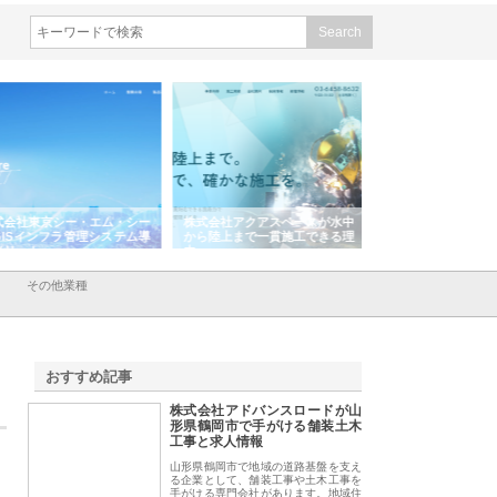
会社東京シー・エム・シー
株式会社アクアスペースが水中
株式会社地盤調査事
ISインフラ管理システム導
から陸上まで一貫施工できる理
れ続ける理由と建設
リット
由
強み
その他業種
おすすめ記事
株式会社アドバンスロードが山
1
形県鶴岡市で手がける舗装土木
工事と求人情報
山形県鶴岡市で地域の道路基盤を支え
る企業として、舗装工事や土木工事を
手がける専門会社があります。地域住