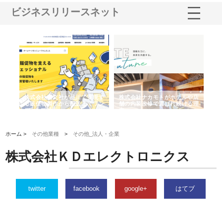
ビジネスリリースネット
ノー
株式会社耕文社が品川で実現す
株式会社ナカモトがホテルや店
株
の専
る販促物製作から配送までワン
舗の内装改修で選ばれ続ける理
れ
ストップ対応
由
強
ホーム >
その他業種
>
その他_法人・企業
株式会社ＫＤエレクトロニクス
twitter
facebook
google+
はてブ