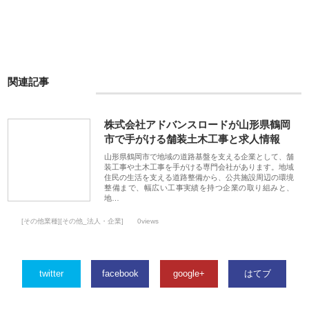
関連記事
株式会社アドバンスロードが山形県鶴岡
市で手がける舗装土木工事と求人情報
山形県鶴岡市で地域の道路基盤を支える企業として、舗
装工事や土木工事を手がける専門会社があります。地域
住民の生活を支える道路整備から、公共施設周辺の環境
整備まで、幅広い工事実績を持つ企業の取り組みと、
地…
[その他業種][その他_法人・企業]
0views
twitter
facebook
google+
はてブ