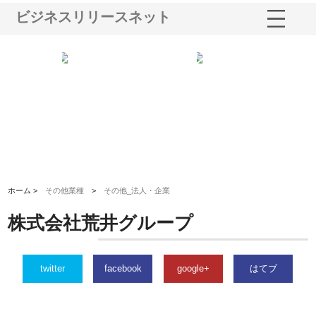
ビジネスリリースネット
が手がける舗
ホクシン設備株式会社が手がけ
株式会社東京シー・エム・シー
の全容
る給排水空調消火設備工事の実
のGISインフラ管理システム導
績と強み
入メリット
ホーム >
その他業種
>
その他_法人・企業
株式会社荒井グループ
twitter
facebook
google+
はてブ