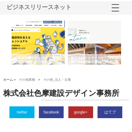
ビジネスリリースネット
ノー
株式会社耕文社が品川で実現す
株式会社ナカモトがホテルや店
株
の専
る販促物製作から配送までワン
舗の内装改修で選ばれ続ける理
れ
ストップ対応
由
強
ホーム >
その他業種
>
その他_法人・企業
株式会社色摩建設デザイン事務所
twitter
facebook
google+
はてブ