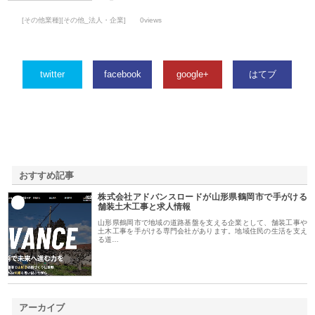
[その他業種][その他_法人・企業]
0views
twitter
facebook
google+
はてブ
おすすめ記事
株式会社アドバンスロードが山形県鶴岡市で手がける
1
舗装土木工事と求人情報
山形県鶴岡市で地域の道路基盤を支える企業として、舗装工事や
土木工事を手がける専門会社があります。地域住民の生活を支え
る道…
アーカイブ