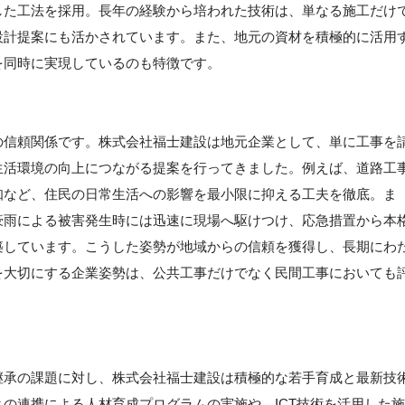
した工法を採用。長年の経験から培われた技術は、単なる施工だけ
設計提案にも活かされています。また、地元の資材を積極的に活用
を同時に実現しているのも特徴です。
の信頼関係です。株式会社福士建設は地元企業として、単に工事を
生活環境の向上につながる提案を行ってきました。例えば、道路工
知など、住民の日常生活への影響を最小限に抑える工夫を徹底。ま
豪雨による被害発生時には迅速に現場へ駆けつけ、応急措置から本
築しています。こうした姿勢が地域からの信頼を獲得し、長期にわ
を大切にする企業姿勢は、公共工事だけでなく民間工事においても
。
継承の課題に対し、株式会社福士建設は積極的な若手育成と最新技
の連携による人材育成プログラムの実施や、ICT技術を活用した施