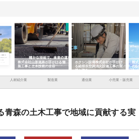
ける舗
ホクシン設備株式会社が手がけ
株式会社東京シー・エム・シー
株式
る給排水空調消火設備工事の実
のGISインフラ管理システム導
から
績と強み
入メリット
由
人材紹介業
製造業
通信業
小売業・販売業
る青森の土木工事で地域に貢献する実