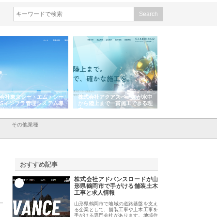
会社アクアスペースが水中
株式会社地盤調査事務所が選ば
株式会社名神精工の
陸上まで一貫施工できる理
れ続ける理由と建設コンサルの
スリリース一覧と注
強み
その他業種
おすすめ記事
株式会社アドバンスロードが山
1
形県鶴岡市で手がける舗装土木
工事と求人情報
山形県鶴岡市で地域の道路基盤を支え
る企業として、舗装工事や土木工事を
手がける専門会社があります。地域住