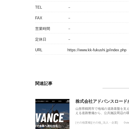
TEL
－
FAX
－
営業時間
－
定休日
－
URL
https://www.kk-fukushi.jp/index.php
関連記事
株式会社アドバンスロード
山形県鶴岡市で地域の道路基盤を支
える道路整備から、公共施設周辺の
[その他業種][その他_法人・企業]
0vi