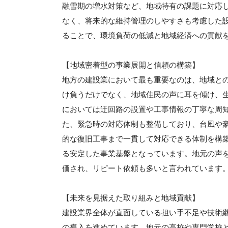
融雪期の増水対策など、地域特有の課題に対応
なく、将来的な維持管理のしやすさも考慮した
ることで、環境負荷の低減と地域経済への貢献
【地域密着型の事業展開と信頼の構築】
地方の建設業において最も重要なのは、地域と
け負うだけでなく、地域住民の声に耳を傾け、
においては迂回路の設置や工事情報の丁寧な周
た、緊急時の対応体制も整備しており、台風や
的な復旧工事まで一貫して対応できる体制を構
る安定した事業基盤となっています。地元の声
価され、リピート依頼も多いと言われています
【未来を見据えた取り組みと地域貢献】
建設業界全体が直面している担い手不足や技術
の導入を進めています。地元の高校や専門学校と