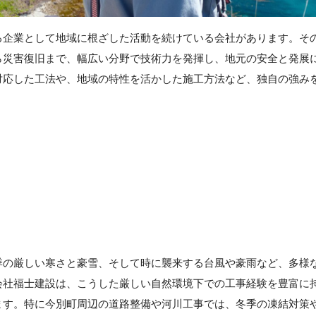
る企業として地域に根ざした活動を続けている会社があります。そ
ら災害復旧まで、幅広い分野で技術力を発揮し、地元の安全と発展
対応した工法や、地域の特性を活かした施工方法など、独自の強み
季の厳しい寒さと豪雪、そして時に襲来する台風や豪雨など、多様
会社福士建設は、こうした厳しい自然環境下での工事経験を豊富に
ます。特に今別町周辺の道路整備や河川工事では、冬季の凍結対策