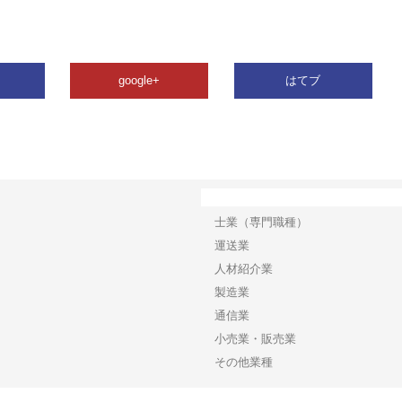
google+
はてブ
カテゴリー
士業（専門職種）
運送業
人材紹介業
製造業
通信業
小売業・販売業
その他業種
Copyright©2026【ビジネスリリースネット】 All Rights reserved.