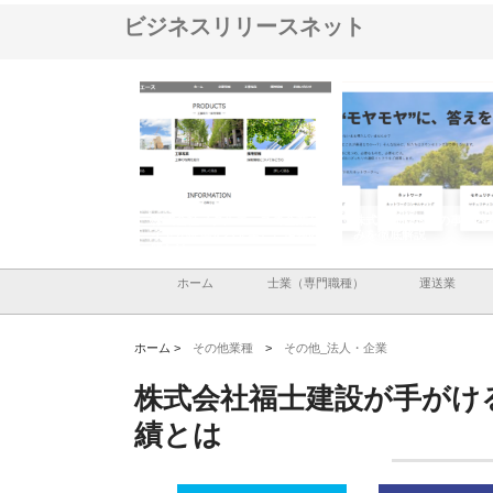
ビジネスリリースネット
メタルエースの企業サ
株式会社ＣＳＡの事業内容と強
株式会社山形道路が手が
供する充実した情報内
みを徹底解説
装工事と土木技術の全容
ホーム
士業（専門職種）
運送業
ホーム >
その他業種
>
その他_法人・企業
株式会社福士建設が手がけ
績とは