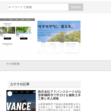
会社メタルエースの企業サ
株式会社ＣＳＡの事業内容と強
株式会社山形道路が
が提供する充実した情報内
みを徹底解説
装工事と土木技術の
は
その他業種
おすすめ記事
株式会社アドバンスロードが山
1
形県鶴岡市で手がける舗装土木
工事と求人情報
山形県鶴岡市で地域の道路基盤を支え
る企業として、舗装工事や土木工事を
手がける専門会社があります。地域住