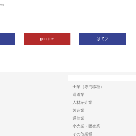
ews
google+
はてブ
カテゴリー
士業（専門職種）
運送業
人材紹介業
製造業
通信業
小売業・販売業
その他業種