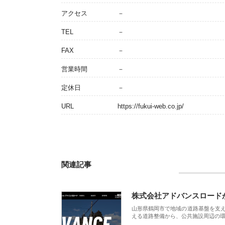
アクセス
－
TEL
－
FAX
－
営業時間
－
定休日
－
URL
https://fukui-web.co.jp/
関連記事
株式会社アドバンスロード
山形県鶴岡市で地域の道路基盤を支
える道路整備から、公共施設周辺の