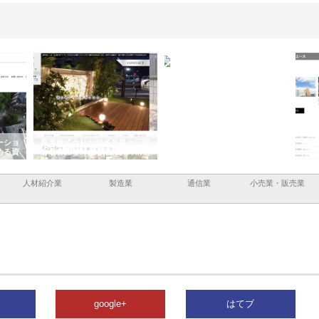
ーショ
庭楽株式会社が知多半島と三河
株式会社ナツハラが建設と鋲螺
株式
める資
と名古屋で叶える理想の外構空
で滋賀の暮らしを支える理由
イト
間
容と
人材紹介業
製造業
通信業
小売業・販売業
google+
はてブ