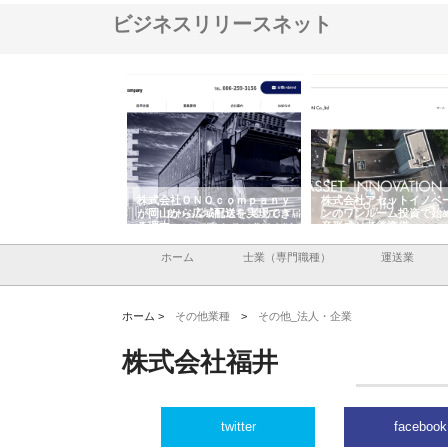
ビジネスリリースネット
翔栄が草津市で担う建
株式会社ＯＮＯｃｏｍｐａｎｙ
株式会社アセットイノベ
事の現場力と信頼性
が岡山から広域配送を実現でき
ンのワンルーム投資で始
る理由
産形成と老後準備
ホーム
士業（専門職種）
運送業
ホーム >
その他業種
>
その他_法人・企業
株式会社福井
twitter
facebook