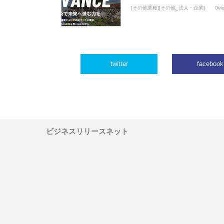
[その他業種][その他_法人・企業]
0vi
twitter
facebook
ビジネスリリースネット