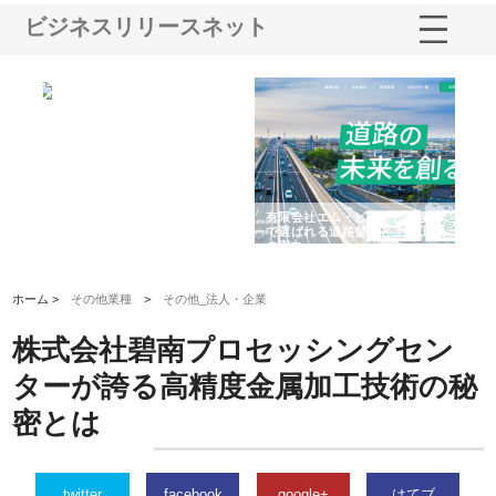
ビジネスリリースネット
限会社エム・ビルドが南多摩
有限会社松幸商店が手がける織
北海道軽金属株
選ばれる道路舗装と土木工事
ネームと下げ札の製造技術
フライとテーパ
実力
用ページを新設
ホーム >
その他業種
>
その他_法人・企業
株式会社碧南プロセッシングセン
ターが誇る高精度金属加工技術の秘
密とは
twitter
facebook
google+
はてブ