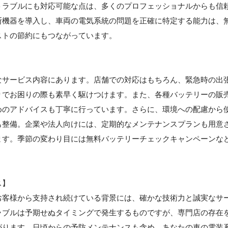
トラブルにも対応可能な点は、多くのプロフェッショナルからも信
断機器を導入し、車両の電気系統の問題を正確に特定する能力は、
ストの節約にもつながっています。
なサービス内容にあります。店舗での対応はもちろん、緊急時の出
りでお困りの際も素早く駆けつけます。また、各種バッテリーの販
めのアドバイスも丁寧に行っています。さらに、環境への配慮から
も整備。企業や法人向けには、定期的なメンテナンスプランも用意
ます。季節の変わり目には無料バッテリーチェックキャンペーンな
ス】
お客様から支持され続けている背景には、確かな技術力と誠実なサ
ラブルは予期せぬタイミングで発生するものですが、専門店の存在
がります。日頃からの予防メンテナンスも含め、あなたの車の電装