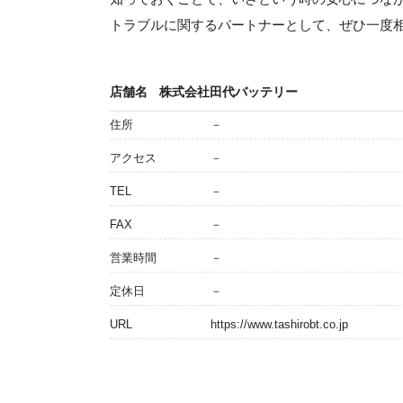
トラブルに関するパートナーとして、ぜひ一度
店舗名
株式会社田代バッテリー
住所
－
アクセス
－
TEL
－
FAX
－
営業時間
－
定休日
－
URL
https://www.tashirobt.co.jp