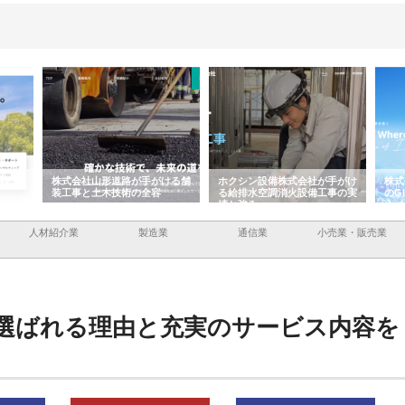
がける舗
ホクシン設備株式会社が手がけ
株式会社東京シー・エム・シー
容
る給排水空調消火設備工事の実
のGISインフラ管理システム導
績と強み
入メリット
人材紹介業
製造業
通信業
小売業・販売業
選ばれる理由と充実のサービス内容を