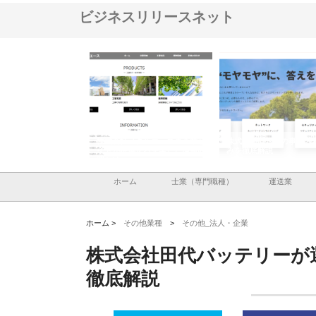
ビジネスリリースネット
社メタルエースの企業サ
株式会社ＣＳＡの事業内容と強
株式会社山形道路が手
提供する充実した情報内
みを徹底解説
装工事と土木技術の全
ホーム
士業（専門職種）
運送業
ホーム >
その他業種
>
その他_法人・企業
株式会社田代バッテリーが
徹底解説