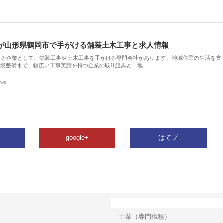
が山形県鶴岡市で手がける舗装土木工事と求人情報
える企業として、舗装工事や土木工事を手がける専門会社があります。地域住民の生活を支
環境整備まで、幅広い工事実績を持つ企業の取り組みと、地…
ews
google+
はてブ
カテゴリー
士業（専門職種）