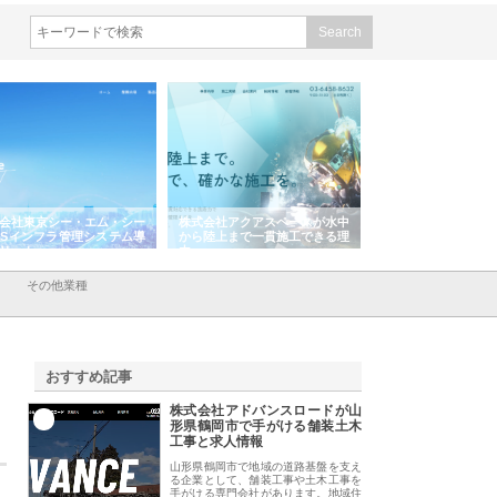
株式会社アクアスペースが水中
株式会社地盤調査事務所が選ば
株式会社名神精工
から陸上まで一貫施工できる理
れ続ける理由と建設コンサルの
スリリース一覧と
由
強み
その他業種
おすすめ記事
株式会社アドバンスロードが山
1
形県鶴岡市で手がける舗装土木
工事と求人情報
山形県鶴岡市で地域の道路基盤を支え
る企業として、舗装工事や土木工事を
手がける専門会社があります。地域住