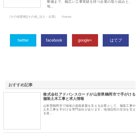
整備まで、幅広い工事実績を持つ企業の取り組みと、
地…
[その他業種][その他_法人・企業]
0views
twitter
facebook
google+
はてブ
おすすめ記事
株式会社アドバンスロードが山形県鶴岡市で手がける
1
舗装土木工事と求人情報
山形県鶴岡市で地域の道路基盤を支える企業として、舗装工事や
土木工事を手がける専門会社があります。地域住民の生活を支え
る道…