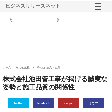
ビジネスリリースネット
選ば
株式会社名神精工の最新ニュー
有限会社エム・ビルドが南多摩
有
ルの
スリリース一覧と注目トピック
で選ばれる道路舗装と土木工事
ネ
の実力
ホーム >
その他業種
>
その他_法人・企業
株式会社池田管工事が掲げる誠実な
姿勢と施工品質の関係性
twitter
facebook
google+
はてブ