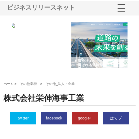
ビジネスリリースネット
選ば
株式会社名神精工の最新ニュー
有限会社エム・ビルドが南多摩
有
ルの
スリリース一覧と注目トピック
で選ばれる道路舗装と土木工事
ネ
の実力
ホーム >
その他業種
>
その他_法人・企業
株式会社栄伸海事工業
twitter
facebook
google+
はてブ