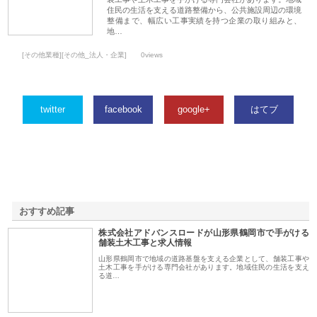
住民の生活を支える道路整備から、公共施設周辺の環境
整備まで、幅広い工事実績を持つ企業の取り組みと、
地…
[その他業種][その他_法人・企業]
0views
twitter
facebook
google+
はてブ
おすすめ記事
株式会社アドバンスロードが山形県鶴岡市で手がける
1
舗装土木工事と求人情報
山形県鶴岡市で地域の道路基盤を支える企業として、舗装工事や
土木工事を手がける専門会社があります。地域住民の生活を支え
る道…