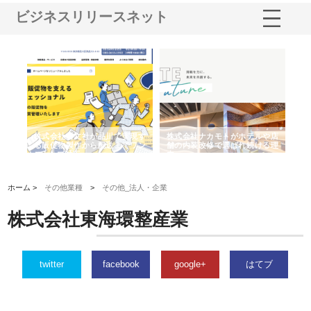
ビジネスリリースネット
ノー
株式会社耕文社が品川で実現す
株式会社ナカモトがホテルや店
株
の専
る販促物製作から配送までワン
舗の内装改修で選ばれ続ける理
れ
ストップ対応
由
強
ホーム >
その他業種
>
その他_法人・企業
株式会社東海環整産業
twitter
facebook
google+
はてブ