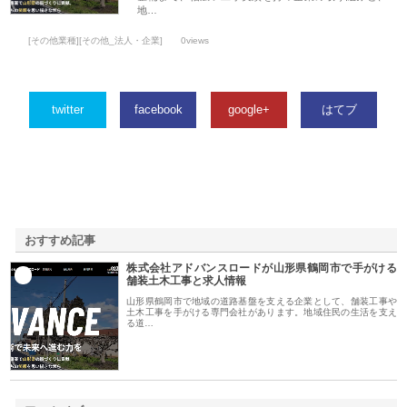
地…
[その他業種][その他_法人・企業]
0views
twitter
facebook
google+
はてブ
おすすめ記事
株式会社アドバンスロードが山形県鶴岡市で手がける
1
舗装土木工事と求人情報
山形県鶴岡市で地域の道路基盤を支える企業として、舗装工事や
土木工事を手がける専門会社があります。地域住民の生活を支え
る道…