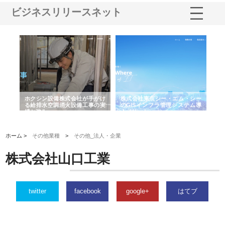
ビジネスリリースネット
る舗
ホクシン設備株式会社が手がけ
株式会社東京シー・エム・シー
株
る給排水空調消火設備工事の実
のGISインフラ管理システム導
か
績と強み
入メリット
由
ホーム >
その他業種
>
その他_法人・企業
株式会社山口工業
twitter
facebook
google+
はてブ