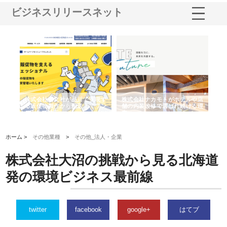
ビジネスリリースネット
ノー
株式会社耕文社が品川で実現す
株式会社ナカモトがホテルや店
株
の専
る販促物製作から配送までワン
舗の内装改修で選ばれ続ける理
れ
ストップ対応
由
強
ホーム >
その他業種
>
その他_法人・企業
株式会社大沼の挑戦から見る北海道
発の環境ビジネス最前線
twitter
facebook
google+
はてブ