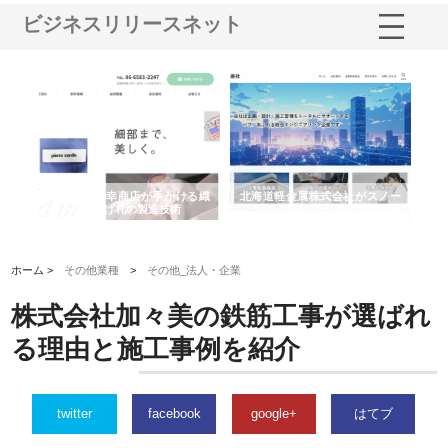
ビジネスリリースネット
多摩
有限会社松幸商店が手がける織
北海道軽金属株式会社がスノー
株
工事
ネームと下げ札の製造技術
フライとテーパーブロックの専
る
用ページを新設
ス
ホーム >
その他業種
>
その他_法人・企業
株式会社加々美の鉄筋工事が選ばれ
る理由と施工事例を紹介
twitter
facebook
google+
はてブ