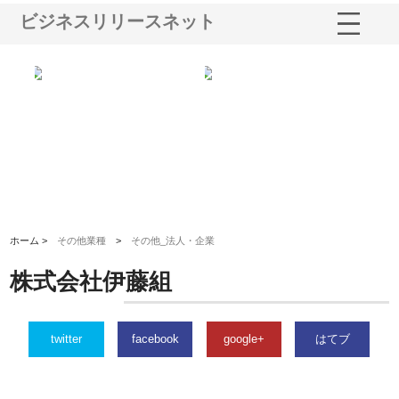
ビジネスリリースネット
選ば
株式会社名神精工の最新ニュー
有限会社エム・ビルドが南多摩
有
ルの
スリリース一覧と注目トピック
で選ばれる道路舗装と土木工事
ネ
の実力
ホーム >
その他業種
>
その他_法人・企業
株式会社伊藤組
twitter
facebook
google+
はてブ