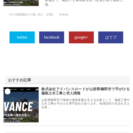
整備まで、幅広い工事実績を持つ企業の取り組みと、
地…
[その他業種][その他_法人・企業]
0views
twitter
facebook
google+
はてブ
おすすめ記事
株式会社アドバンスロードが山形県鶴岡市で手がける
1
舗装土木工事と求人情報
山形県鶴岡市で地域の道路基盤を支える企業として、舗装工事や
土木工事を手がける専門会社があります。地域住民の生活を支え
る道…