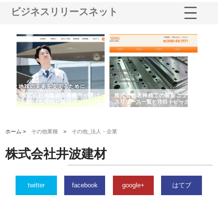
ビジネスリリースネット
選ば
株式会社名神精工の最新ニュー
有限会社エム・ビルドが南多摩
有
ルの
スリリース一覧と注目トピック
で選ばれる道路舗装と土木工事
ネ
の実力
ホーム >
その他業種
>
その他_法人・企業
株式会社井波建材
twitter
facebook
google+
はてブ