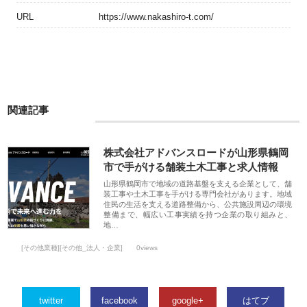
URL
https://www.nakashiro-t.com/
関連記事
株式会社アドバンスロードが山形県鶴岡
市で手がける舗装土木工事と求人情報
山形県鶴岡市で地域の道路基盤を支える企業として、舗
装工事や土木工事を手がける専門会社があります。地域
住民の生活を支える道路整備から、公共施設周辺の環境
整備まで、幅広い工事実績を持つ企業の取り組みと、
地…
[その他業種][その他_法人・企業]
0views
twitter
facebook
google+
はてブ