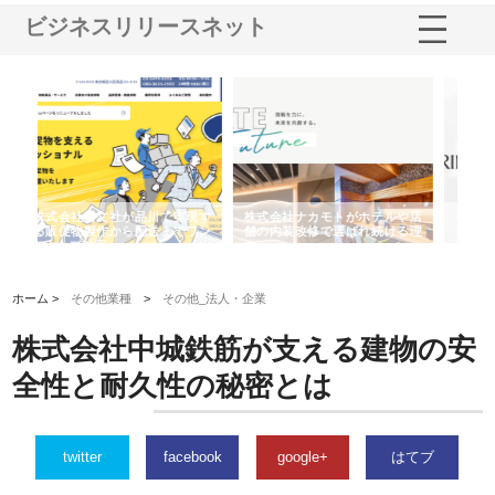
ビジネスリリースネット
や店
株式会社スプリングエフが選ば
桑木給食株式会社が福山市で選
株
る理
れる理由とOEMアパレル製造の
ばれる手作り弁当配達の理由
れ
強み
ホーム >
その他業種
>
その他_法人・企業
株式会社中城鉄筋が支える建物の安
全性と耐久性の秘密とは
twitter
facebook
google+
はてブ