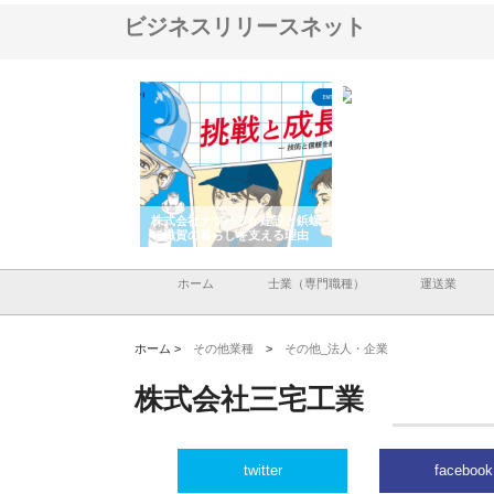
ビジネスリリースネット
会社が知多半島と三河
株式会社ナツハラが建設と鋲螺
株式会社メタルエースの
で叶える理想の外構空
で滋賀の暮らしを支える理由
イトが提供する充実した
容とは
ホーム
士業（専門職種）
運送業
ホーム >
その他業種
>
その他_法人・企業
株式会社三宅工業
twitter
facebook