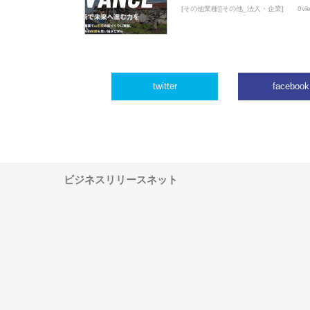
[その他業種][その他_法人・企業]
0vi
twitter
facebook
ビジネスリリースネット