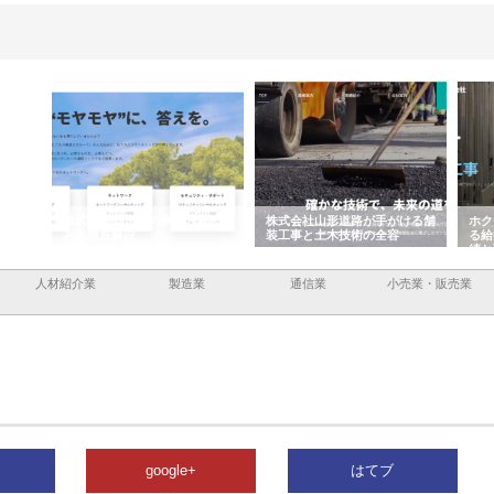
企業サ
株式会社ＣＳＡの事業内容と強
株式会社山形道路が手がける舗
ホク
情報内
みを徹底解説
装工事と土木技術の全容
る給
績と
人材紹介業
製造業
通信業
小売業・販売業
google+
はてブ