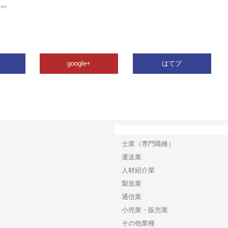
ews
google+
はてブ
カテゴリー
士業（専門職種）
運送業
人材紹介業
製造業
通信業
小売業・販売業
その他業種