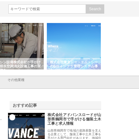
シン設備株式会社が手がけ
株式会社東京シー・エム・シー
株式会社アクアスペ
排水空調消火設備工事の実
のGISインフラ管理システム導
から陸上まで一貫施
強み
入メリット
由
その他業種
おすすめ記事
株式会社アドバンスロードが山
1
形県鶴岡市で手がける舗装土木
工事と求人情報
山形県鶴岡市で地域の道路基盤を支え
る企業として、舗装工事や土木工事を
手がける専門会社があります。地域住