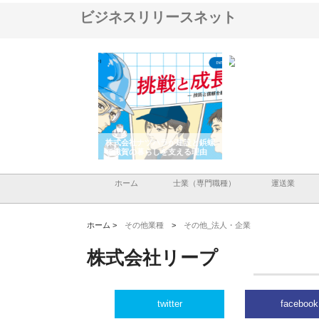
ビジネスリリースネット
会社が知多半島と三河
株式会社ナツハラが建設と鋲螺
株式会社メタルエースの
で叶える理想の外構空
で滋賀の暮らしを支える理由
イトが提供する充実した
容とは
ホーム
士業（専門職種）
運送業
ホーム >
その他業種
>
その他_法人・企業
株式会社リープ
twitter
facebook