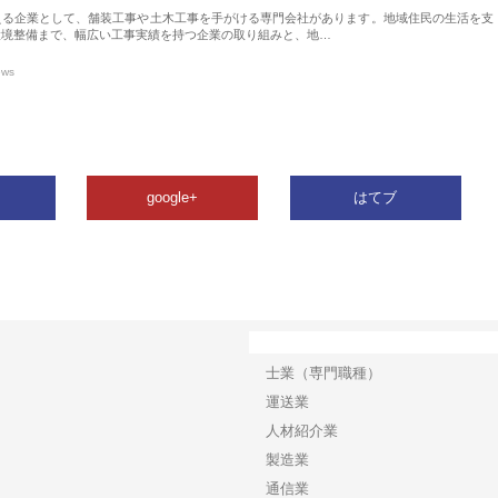
える企業として、舗装工事や土木工事を手がける専門会社があります。地域住民の生活を支
環境整備まで、幅広い工事実績を持つ企業の取り組みと、地…
ews
google+
はてブ
カテゴリー
士業（専門職種）
運送業
人材紹介業
製造業
通信業