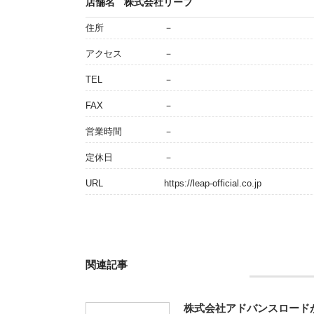
店舗名
株式会社リープ
住所
－
アクセス
－
TEL
－
FAX
－
営業時間
－
定休日
－
URL
https://leap-official.co.jp
関連記事
株式会社アドバンスロード