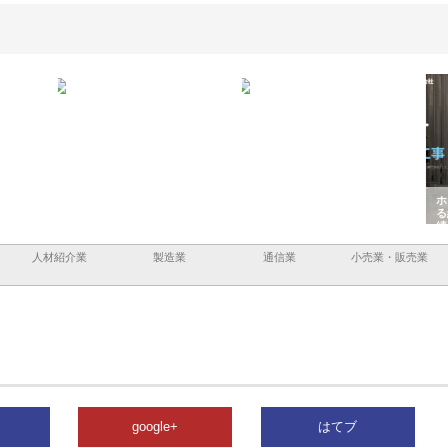
企業サ
株式会社ＣＳＡの事業内容と強
株式会社山形道路が手がける舗
ホク
情報内
みを徹底解説
装工事と土木技術の全容
る給
績と
人材紹介業
製造業
通信業
小売業・販売業
google+
はてブ