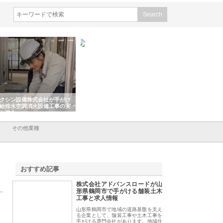
シン設備株式会社が手がけ
株式会社東京シー・エム・シー
株式会社アクアスペ
排水空調消火設備工事の実
のGISインフラ管理システム導
から陸上まで一貫施
強み
入メリット
由
その他業種
おすすめ記事
株式会社アドバンスロードが山
1
形県鶴岡市で手がける舗装土木
工事と求人情報
山形県鶴岡市で地域の道路基盤を支え
る企業として、舗装工事や土木工事を
手がける専門会社があります。地域住