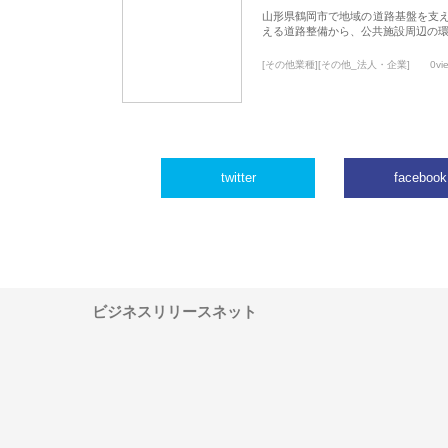
山形県鶴岡市で地域の道路基盤を支
える道路整備から、公共施設周辺の
[その他業種][その他_法人・企業]
0vi
twitter
facebook
ビジネスリリースネット