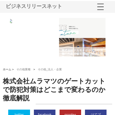
ビジネスリリースネット
ノー
株式会社耕文社が品川で実現す
株式会社ナカモトがホテルや店
株
の専
る販促物製作から配送までワン
舗の内装改修で選ばれ続ける理
れ
ストップ対応
由
強
ホーム >
その他業種
>
その他_法人・企業
株式会社ムラマツのゲートカット
で防犯対策はどこまで変わるのか
徹底解説
twitter
facebook
google+
はてブ