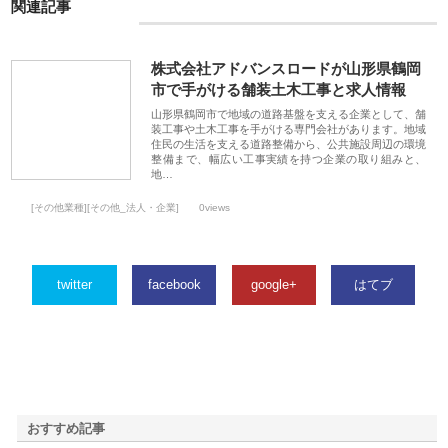
関連記事
株式会社アドバンスロードが山形県鶴岡
市で手がける舗装土木工事と求人情報
山形県鶴岡市で地域の道路基盤を支える企業として、舗
装工事や土木工事を手がける専門会社があります。地域
住民の生活を支える道路整備から、公共施設周辺の環境
整備まで、幅広い工事実績を持つ企業の取り組みと、
地…
[その他業種][その他_法人・企業]
0views
twitter
facebook
google+
はてブ
おすすめ記事