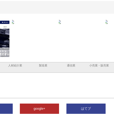
ａｎｙ
株式会社アセットイノベーショ
庭楽株式会社が知多半島と三河
株式
現でき
ンのワンルーム投資で始める資
と名古屋で叶える理想の外構空
で滋
産形成と老後準備
間
人材紹介業
製造業
通信業
小売業・販売業
google+
はてブ