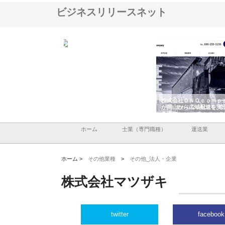
ビジネスリリースネット
ハクシンが大阪で選ば
株式会社翔栄が草津市で担う建
株式会社ＯＮＯｃｏｍｐ
工事の実績と強み
築基礎工事の現場力と信頼性
が岡山から広域配送を実
る理由
ホーム
士業（専門職種）
運送業
ホーム >
その他業種
>
その他_法人・企業
株式会社マツザキ
twitter
facebook