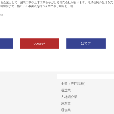
える企業として、舗装工事や土木工事を手がける専門会社があります。地域住民の生活を支
環境整備まで、幅広い工事実績を持つ企業の取り組みと、地…
ews
google+
はてブ
カテゴリー
士業（専門職種）
運送業
人材紹介業
製造業
通信業