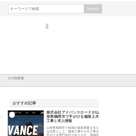
会社ナツハラが建設と鋲螺
株式会社メタルエースの企業サ
株式会社ＣＳＡの事
賀の暮らしを支える理由
イトが提供する充実した情報内
みを徹底解説
容とは
その他業種
おすすめ記事
株式会社アドバンスロードが山
1
形県鶴岡市で手がける舗装土木
工事と求人情報
山形県鶴岡市で地域の道路基盤を支え
る企業として、舗装工事や土木工事を
手がける専門会社があります。地域住