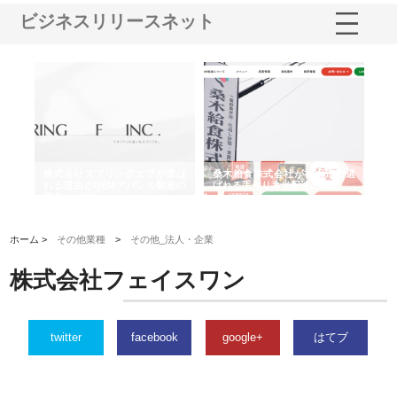
ビジネスリリースネット
や店
株式会社スプリングエフが選ば
桑木給食株式会社が福山市で選
株
る理
れる理由とOEMアパレル製造の
ばれる手作り弁当配達の理由
れ
強み
ホーム >
その他業種
>
その他_法人・企業
株式会社フェイスワン
twitter
facebook
google+
はてブ