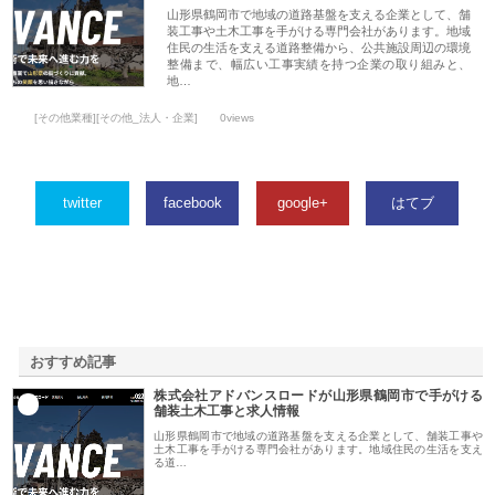
山形県鶴岡市で地域の道路基盤を支える企業として、舗
装工事や土木工事を手がける専門会社があります。地域
住民の生活を支える道路整備から、公共施設周辺の環境
整備まで、幅広い工事実績を持つ企業の取り組みと、
地…
[その他業種][その他_法人・企業]
0views
twitter
facebook
google+
はてブ
おすすめ記事
株式会社アドバンスロードが山形県鶴岡市で手がける
1
舗装土木工事と求人情報
山形県鶴岡市で地域の道路基盤を支える企業として、舗装工事や
土木工事を手がける専門会社があります。地域住民の生活を支え
る道…