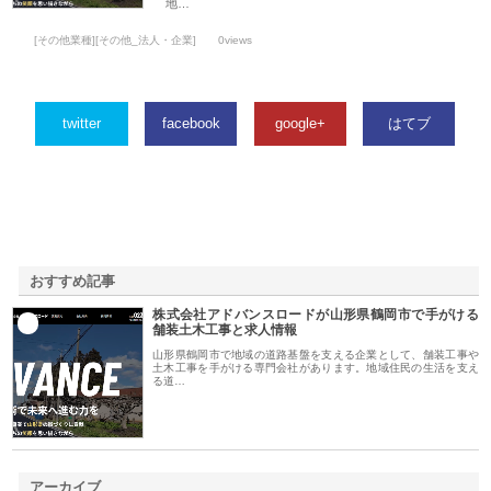
地…
[その他業種][その他_法人・企業]
0views
twitter
facebook
google+
はてブ
おすすめ記事
株式会社アドバンスロードが山形県鶴岡市で手がける
1
舗装土木工事と求人情報
山形県鶴岡市で地域の道路基盤を支える企業として、舗装工事や
土木工事を手がける専門会社があります。地域住民の生活を支え
る道…
アーカイブ