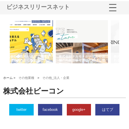
ビジネスリリースネット
ルや店
株式会社スプリングエフが選ば
桑木給食株式会社が福山市で選
ける理
れる理由とOEMアパレル製造の
ばれる手作り弁当配達の理由
れ
強み
ホーム >
その他業種
>
その他_法人・企業
株式会社ビーコン
twitter
facebook
google+
はてブ