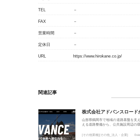
TEL
－
FAX
－
営業時間
－
定休日
－
URL
https://www.hirokane.co.jp/
関連記事
株式会社アドバンスロード
山形県鶴岡市で地域の道路基盤を支
える道路整備から、公共施設周辺の
[その他業種][その他_法人・企業]
0vi