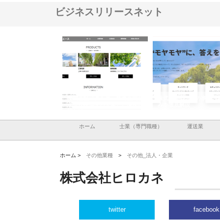
ビジネスリリースネット
ナツハラが建設と鋲螺
株式会社メタルエースの企業サ
株式会社ＣＳＡの事業内
暮らしを支える理由
イトが提供する充実した情報内
みを徹底解説
容とは
ホーム
士業（専門職種）
運送業
ホーム >
その他業種
>
その他_法人・企業
株式会社ヒロカネ
twitter
facebook