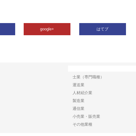
google+
はてブ
カテゴリー
士業（専門職種）
運送業
人材紹介業
製造業
通信業
小売業・販売業
その他業種