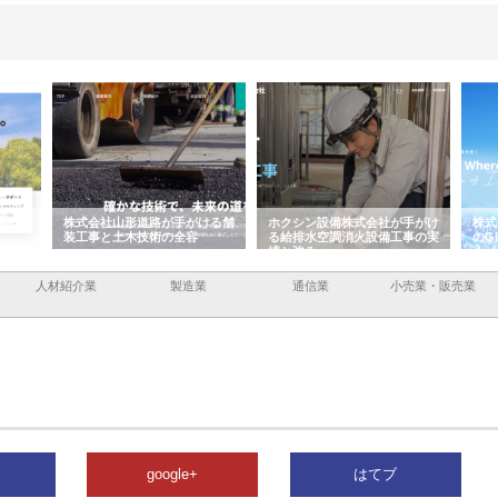
容と強
株式会社山形道路が手がける舗
ホクシン設備株式会社が手がけ
株式
装工事と土木技術の全容
る給排水空調消火設備工事の実
のG
績と強み
入メ
人材紹介業
製造業
通信業
小売業・販売業
google+
はてブ