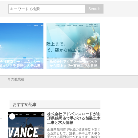
会社東京シー・エム・シー
株式会社アクアスペースが水中
株式会社地盤調査事
ISインフラ管理システム導
から陸上まで一貫施工できる理
れ続ける理由と建設
リット
由
強み
その他業種
おすすめ記事
株式会社アドバンスロードが山
1
形県鶴岡市で手がける舗装土木
工事と求人情報
山形県鶴岡市で地域の道路基盤を支え
る企業として、舗装工事や土木工事を
手がける専門会社があります。地域住