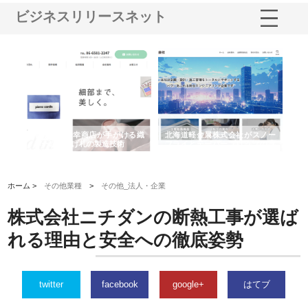
ビジネスリリースネット
多摩
有限会社松幸商店が手がける織
北海道軽金属株式会社がスノー
株
工事
ネームと下げ札の製造技術
フライとテーパーブロックの専
る
用ページを新設
ス
ホーム >
その他業種
>
その他_法人・企業
株式会社ニチダンの断熱工事が選ば
れる理由と安全への徹底姿勢
twitter
facebook
google+
はてブ