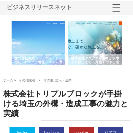
ビジネスリリースネット
がけ
株式会社東京シー・エム・シー
株式会社アクアスペースが水中
株
の実
のGISインフラ管理システム導
から陸上まで一貫施工できる理
れ
入メリット
由
強
ホーム >
その他業種
>
その他_法人・企業
株式会社トリプルブロックが手掛
ける埼玉の外構・造成工事の魅力と
実績
twitter
facebook
google+
はてブ