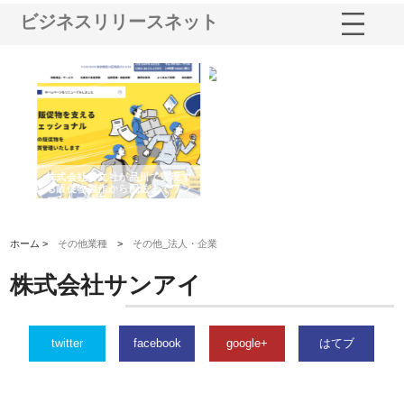
ビジネスリリースネット
ノー
株式会社耕文社が品川で実現す
株式会社ナカモトがホテルや店
株
の専
る販促物製作から配送までワン
舗の内装改修で選ばれ続ける理
れ
ストップ対応
由
強
ホーム >
その他業種
>
その他_法人・企業
株式会社サンアイ
twitter
facebook
google+
はてブ