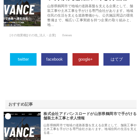
山形県鶴岡市で地域の道路基盤を支える企業として、舗
装工事や土木工事を手がける専門会社があります。地域
住民の生活を支える道路整備から、公共施設周辺の環境
整備まで、幅広い工事実績を持つ企業の取り組みと、
地…
[その他業種][その他_法人・企業]
0views
twitter
facebook
google+
はてブ
おすすめ記事
株式会社アドバンスロードが山形県鶴岡市で手がける
1
舗装土木工事と求人情報
山形県鶴岡市で地域の道路基盤を支える企業として、舗装工事や
土木工事を手がける専門会社があります。地域住民の生活を支え
る道…