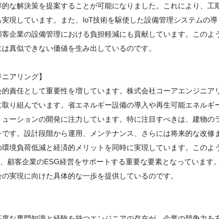
率的な解決策を提案することが可能になりました。これにより、工
実現しています。また、IoT技術を駆使した設備管理システムの導
顧客企業の設備管理における負担軽減にも貢献しています。このよ
には真似できない価値を生み出しているのです。
ジニアリング】
会的責任として重要性を増しています。株式会社コーアエンジニア
に取り組んでいます。省エネルギー設備の導入や再生可能エネルギ
リューションの開発に注力しています。特に注目すべきは、建物の
チです。設計段階から運用、メンテナンス、さらには将来的な改修
の環境負荷低減と経済的メリットを同時に実現しています。このよ
れ、顧客企業のESG経営をサポートする重要な要素となっています
会の実現に向けた具体的な一歩を提供しているのです。
】
高度な専門知識と経験を持つエンジニアの存在が、企業の競争力を