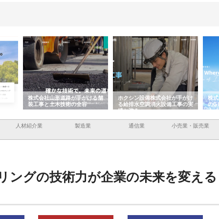
路が手がける舗
ホクシン設備株式会社が手がけ
株式会社東京シー・エム・シー
術の全容
る給排水空調消火設備工事の実
のGISインフラ管理システム導
績と強み
入メリット
人材紹介業
製造業
通信業
小売業・販売業
リングの技術力が企業の未来を変える