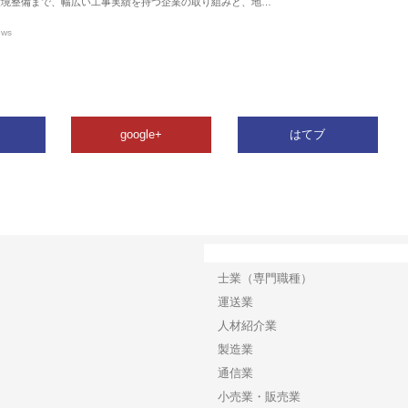
環境整備まで、幅広い工事実績を持つ企業の取り組みと、地…
ews
google+
はてブ
カテゴリー
士業（専門職種）
運送業
人材紹介業
製造業
通信業
小売業・販売業