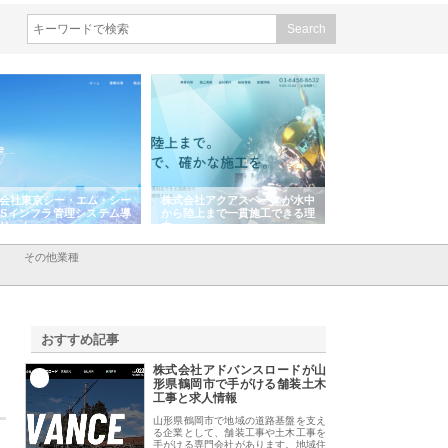
株式会社アクアスペースが水中
株式会社地盤調査事務所が選ば
株式会社名
から陸上まで一貫施工できる理
れ続ける理由と建設コンサルの
スリリース
由
強み
その他業種
おすすめ記事
株式会社アドバンスロードが山
1
形県鶴岡市で手がける舗装土木
工事と求人情報
山形県鶴岡市で地域の道路基盤を支え
る企業として、舗装工事や土木工事を
手がける専門会社があります。地域住