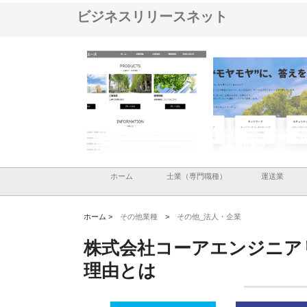
ビジネスリリースネット
株式会社メタルエースの企業サ
株式会社ＣＳＡの事業内容と強
株式会社山形道
イトが提供する充実した情報内
みを徹底解説
装工事と土木技
容とは
ホーム
士業（専門職種）
運送業
ホーム >
その他業種
>
その他_法人・企業
株式会社コーアエンジニア
理由とは